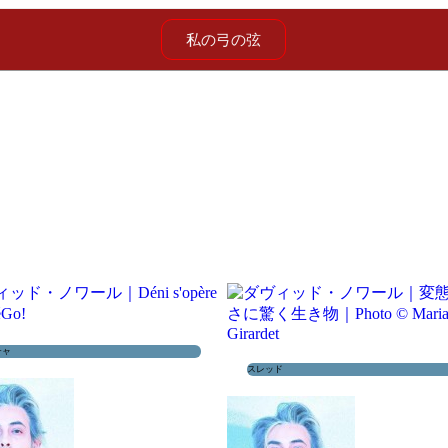
私の弓の弦
チャ
スレッド