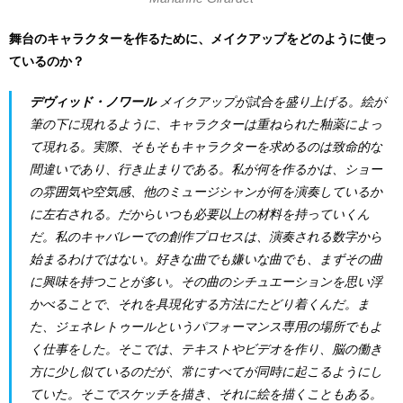
舞台のキャラクターを作るために、メイクアップをどのように使っ
ているのか？
デヴィッド・ノワール
メイクアップが試合を盛り上げる。絵が
筆の下に現れるように、キャラクターは重ねられた釉薬によっ
て現れる。実際、そもそもキャラクターを求めるのは致命的な
間違いであり、行き止まりである。私が何を作るかは、ショー
の雰囲気や空気感、他のミュージシャンが何を演奏しているか
に左右される。だからいつも必要以上の材料を持っていくん
だ。私のキャバレーでの創作プロセスは、演奏される数字から
始まるわけではない。好きな曲でも嫌いな曲でも、まずその曲
に興味を持つことが多い。その曲のシチュエーションを思い浮
かべることで、それを具現化する方法にたどり着くんだ。ま
た、ジェネレトゥールというパフォーマンス専用の場所でもよ
く仕事をした。そこでは、テキストやビデオを作り、脳の働き
方に少し似ているのだが、常にすべてが同時に起こるようにし
ていた。そこでスケッチを描き、それに絵を描くこともある。