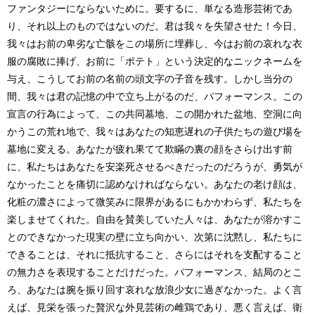
ファンタジーにならないために。
要するに、単なる造形芸術であ
り、それ以上のものではないのだ。
君は我々を失望させた！
今日、
我々はお前の卑劣な亡骸をこの場所に埋葬し、今はお前の哀れな衣
服の腐敗に捧げ、お前に「ポテト」という決定的なニックネームを
与え、こうしてお前の名前の頭文字の子音を残す。しかし当分の
間、我々は君の記憶の中で立ち上がるのだ、パフォーマンス。この
宣言の行為によって、この共同墓地、この開かれた盆地、空洞に向
かうこの荒れ地で、我々はあなたの知恵遅れの子供たちの遊び場を
墓地に変える。あなたが疲れ果てて欺瞞の裏の顔をさらけ出す前
に、私たちはあなたを安楽死させるべきだったのだろうが、勇気が
なかったことを痛切に認めなければならない。あなたの老け顔は、
化粧の濃さによって微笑みに限界があるにもかかわらず、私たちを
楽しませてくれた。自由を賛美していた人々は、あなたが溶かすこ
とのできなかった現実の壁に立ち向かい、次第に沈黙し、私たちに
できることは、それに抵抗すること、さらにはそれを支配すること
の無力さを表現することだけだった。パフォーマンス、結局のとこ
ろ、あなたは腕を振り回す哀れな放浪少女に過ぎなかった。よく言
えば、見栄を張った贅沢な外見芸術の雌鶏であり、悪く言えば、衛