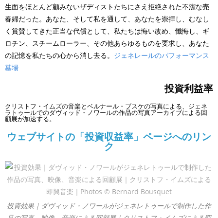
生面をほとんど顧みないザディストたちにさえ拒絶された不潔な売
春婦だった。あなた、そして私を通して、あなたを崇拝し、むなし
く賞賛してきた正当な代償として、私たちは悔い改め、懺悔し、ギ
ロチン、スチームローラー、その他あらゆるものを要求し、あなた
の記憶を私たちの心から消し去る。
ジェネレールのパフォーマンス
墓場
投資利益率
クリストフ・イムズの音楽とベルナール・ブスケの写真による、ジェネ
ラトゥールでのダヴィッド・ノワールの作品の写真アーカイブによる回
顧展が加速する。
ウェブサイトの「投資収益率」ページへのリン
ク
投資効果｜ダヴィッド・ノワールがジェネレトゥールで制作した作
品の写真、映像、音楽による回顧展｜クリストフ・イムズによる即