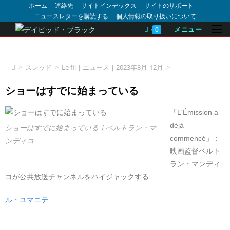
ホーム
連絡先
サイトインデックス
サイトのサポート
ニュースレターを購読する
個人情報の取り扱いについて
メニュー
0
Le fil｜ニュース｜2023年8月-12月
>
スレッド
>
Le fil｜ニュース｜2023年8月-12月
>
ショーはすでに始まっている
「L'Émission a
déjà
ショーはすでに始まっている｜ベルトラン・マ
commencé」：
ンディコ
映画監督ベルト
ラン・マンディ
コが公共放送チャンネルをハイジャックする
ル・ユマニテ