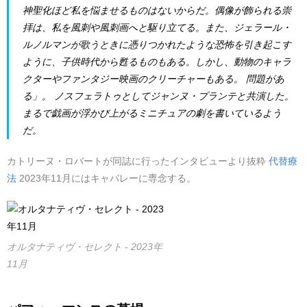
神聖化ほど私を悩ませるものはないからだ。偶像が飾られる崇
拝は、私を風刺や風刺画へと駆り立てる。また、ジェラール・
ルノルマンが歌うときに憑りつかれたような恐怖を引き起こす
ように、子供時代から甦るものもある。しかし、動物のキャラ
クターやファンタジー映画のクリーチャーもある。
問題があ
る」。
ノスフェラトゥとしてジャンヌ・プランテと共演した。
まるで戯画が浮かび上がるミニチュアの劇を書いているよう
だ。
カトリーヌ・ロバートが同誌に行ったインタビューより抜粋
代替療
法
2023年11月にはキャバレーに専念する。
オルタナティヴ・セレクト - 2023年
11月