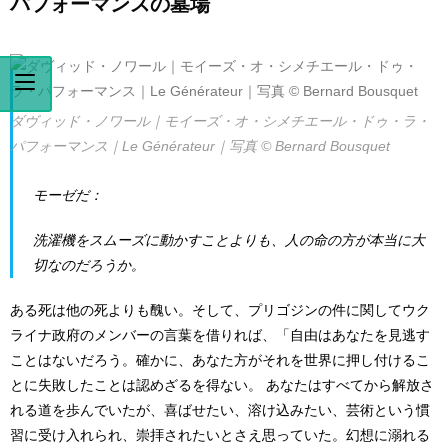
パフォーマンスの墓場
ダヴィッド・ノワール｜モイーズ・オ・シメチエール・ドゥ・ラ・
パフォーマンス｜Le Générateur｜写真 © Bernard Bousquet
モーゼだ：
洗濯機をスムーズに動かすことよりも、人の命の方が本当に大
切なのだろうか。
ある死は他の死よりも醜い。
そして、プリゴジンの件に関してウク
ライナ政府のメンバーの言葉を借りれば、「自由はあなたを見逃す
ことはないだろう。
確かに、あなた方がそれを世界に押し付けるこ
とに失敗したことは認めざるを得ない。
あなたはすべてから解放さ
れる道を歩んでいたが、喜ばせたい、溶け込みたい、芸術という慣
習に受け入れられ、崇拝されたいとさえ思っていた。
幻想に溺れる