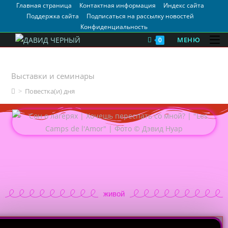
Главная страница
Контактная информация
Индекс сайта
Поддержка сайта
Подписаться на рассылку новостей
Конфиденциальность
МЕНЮ
0
Повестка(и) дня
Выставки и семинары
>
Повестка(и) дня
живой