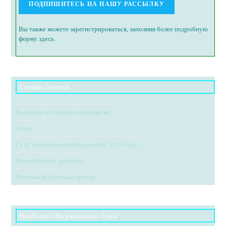
Вы также можете зарегистрироваться, заполнив более подробную
форму здесь.
Свежие Записи
Внезапно все пошло наперекосяк.
Отказ
Le fil | новости октябрь-декабрь 2023 года
Малый бизнес доброты
Маленькая девочка-горилла
Наиболее Обсуждаемые Темы