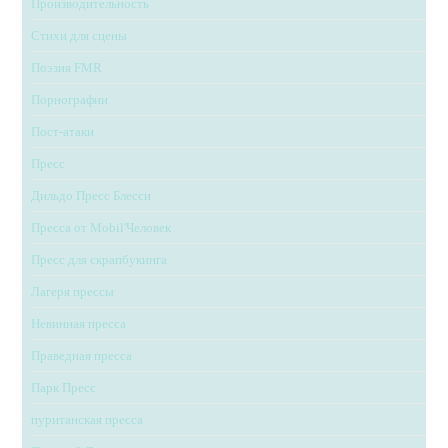
Производительность
Стихи для сцены
Поэзия FMR
Порнографии
Пост-атаки
Пресс
Дильдо Пресс Блесси
Пресса от Mobil'Человек
Пресс для скрапбукинга
Лагеря прессы
Невинная пресса
Праведная пресса
Парк Пресс
пуританская пресса