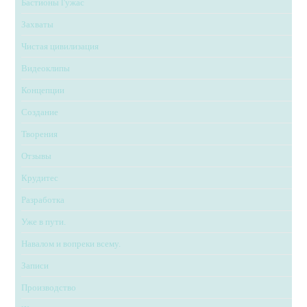
Бастионы l'ужас
Захваты
Чистая цивилизация
Видеоклипы
Концепции
Создание
Творения
Отзывы
Крудитес
Разработка
Уже в пути.
Навалом и вопреки всему.
Записи
Производство