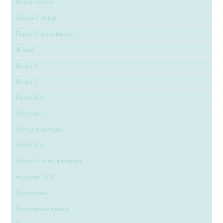
Новое Тестис
Лагеря l' Амор
Парки d' аттракцион
Живой
Книга 1
Книга 2
Книга Все
Мужской
Метод и методы
Mobil'Man
Режим d' использование
выдумка ОТО
Педагогика
Потерянное зрение