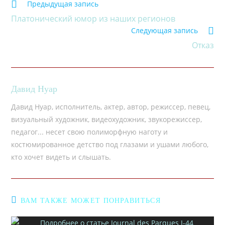
Предыдущая запись
Платонический юмор из наших регионов
Следующая запись
Отказ
Давид Нуар
Давид Нуар, исполнитель, актер, автор, режиссер, певец,
визуальный художник, видеохудожник, звукорежиссер,
педагог... несет свою полиморфную наготу и
костюмированное детство под глазами и ушами любого,
кто хочет видеть и слышать.
ВАМ ТАКЖЕ МОЖЕТ ПОНРАВИТЬСЯ