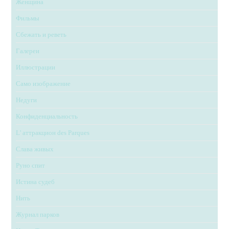
Женщина
Фильмы
Сбежать и реветь
Галереи
Иллюстрации
Само изображение
Недуги
Конфиденциальность
L' аттракцион des Parques
Слава живых
Руно спит
Истина судеб
Нить
Журнал парков