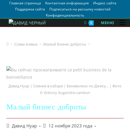
Главная страница
Контактная информация
Индекс сайта
Поддержка сайта
Подписаться на рассылку новостей
Конфиденциальность
МЕНЮ
0
Малый бизнес доброты
>
Слава живых
>
Малый бизнес доброты
>
Дэвид Нуар | Сияние в кабаре | Беневоленс по Джеку... | Фото
© Grérory Augendre-cambon
Малый бизнес доброты
Давид Нуар
12 ноября 2023 года