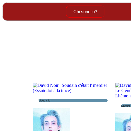
Chi sono io?
Video clip
Catture