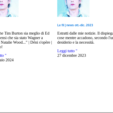
Le fil | news ott.-dic. 2023
he Tim Burton sia meglio di Ed
Estratti dalle mie notizie. Il dispieg
nsi che sia stato Wagner a
cose mentre accadono, secondo l'um
 Natalie Wood..." | Déni s'opère |
desiderio e la necessità.
o!
Leggi tutto "
tto "
27 dicembre 2023
aio 2024