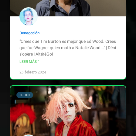
Denegación
"Crees que Tim Burton es mejor que Ed Wood. Crees
que fue Wagner quien mató a Natalie Wood..." | Déni
s'opère | AltéréGo!
LEER MÁS "
25 febrero 2024
EL HILO