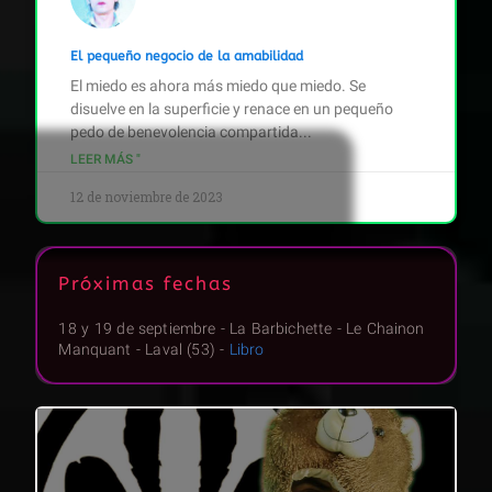
El pequeño negocio de la amabilidad
El miedo es ahora más miedo que miedo. Se
disuelve en la superficie y renace en un pequeño
pedo de benevolencia compartida...
LEER MÁS "
12 de noviembre de 2023
Próximas fechas
18 y 19 de septiembre - La Barbichette - Le Chainon
Manquant - Laval (53) -
Libro