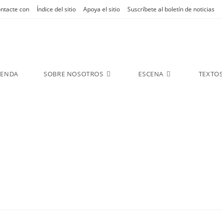
ntacte con
Índice del sitio
Apoya el sitio
Suscríbete al boletín de noticias
GENDA
SOBRE NOSOTROS
ESCENA
TEXTO