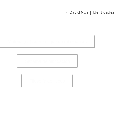
>
David Noir | Identidades
Material(es) sobre el que se reflexionará
Sistema de hibridación
Filosofía del juego