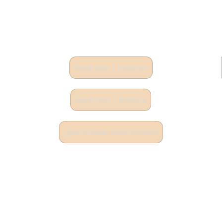
David Noir | Orgánico
David Noir | Enfoque
¿Qué cuerdas tiene mi arco?