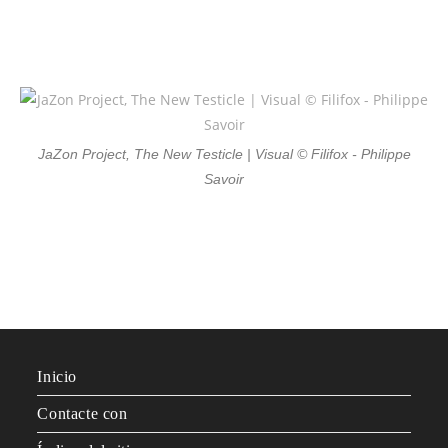
JaZon Project, The New Testicle | Visual © Filifox - Philippe
Savoir
Inicio
Contacte con