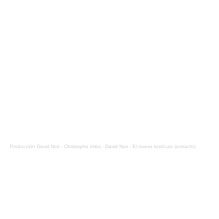
Producción David Noir
-
Christophe Imbs - David Noir - El nuevo testículo (extracto)