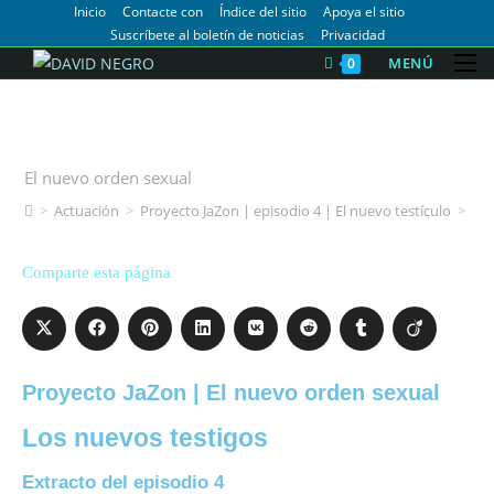
Inicio
Contacte con
Índice del sitio
Apoya el sitio
Suscríbete al boletín de noticias
Privacidad
MENÚ
0
Proyecto JaZon | ep.4 | El nuevo
testículo
El nuevo orden sexual
>
Actuación
>
Proyecto JaZon | episodio 4 | El nuevo testículo
>
Comparte esta página
Proyecto JaZon | El nuevo orden sexual
Los nuevos testigos
Extracto del episodio 4