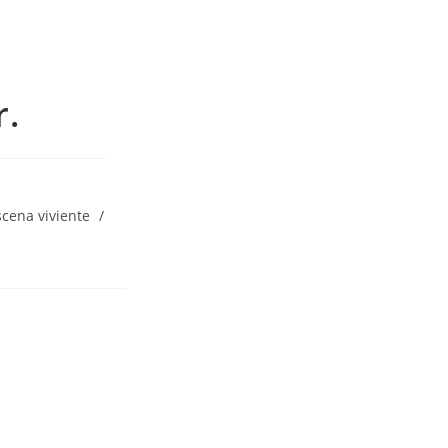
r.
scena viviente
/