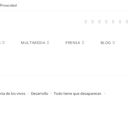
Privacidad
S
MULTIMEDIA
PRENSA
BLOG
oria de los vivos
>
Desarrollo
>
Todo tiene que desaparecer.
>