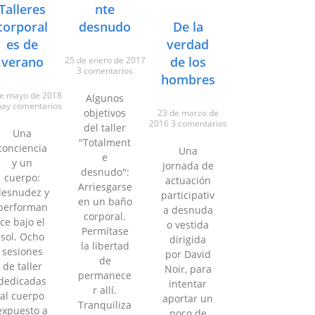
Talleres
nte
corporal
desnudo
De la
es de
verdad
verano
de los
25 de enero de 2017
3 comentarios
hombres
de mayo de 2018
Algunos
hay comentarios
objetivos
23 de marzo de
2016
3 comentarios
del taller
Una
"Totalment
conciencia
Una
e
y un
jornada de
desnudo":
cuerpo:
actuación
Arriesgarse
desnudez y
participativ
en un baño
performan
a desnuda
corporal.
ce bajo el
o vestida
Permítase
sol. Ocho
dirigida
la libertad
sesiones
por David
de
de taller
Noir, para
permanece
dedicadas
intentar
r allí.
al cuerpo
aportar un
Tranquiliza
expuesto a
poco de