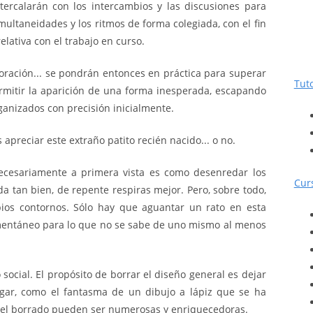
tercalarán con los intercambios y las discusiones para
imultaneidades y los ritmos de forma colegiada, con el fin
elativa con el trabajo en curso.
oración... se pondrán entonces en práctica para superar
Tut
ermitir la aparición de una forma inesperada, escapando
rganizados con precisión inicialmente.
preciar este extraño patito recién nacido... o no.
ecesariamente a primera vista es como desenredar los
Cur
a tan bien, de repente respiras mejor. Pero, sobre todo,
ios contornos. Sólo hay que aguantar un rato en esta
entáneo para lo que no se sabe de uno mismo al menos
o social. El propósito de borrar el diseño general es dejar
ugar, como el fantasma de un dibujo a lápiz que se ha
 del borrado pueden ser numerosas y enriquecedoras.