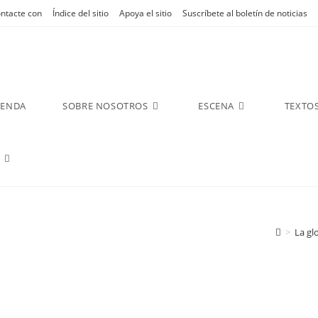
ntacte con
Índice del sitio
Apoya el sitio
Suscríbete al boletín de noticias
GENDA
SOBRE NOSOTROS
ESCENA
TEXTO
>
La gl