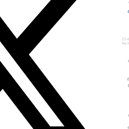
23 
No 