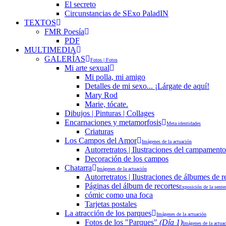
El secreto
Circunstancias de SExo PaladIN
TEXTOS
FMR Poesía
PDF
MULTIMEDIA
GALERÍAS
Fotos | Fotos
Mi arte sexual
Mi polla, mi amigo
Detalles de mi sexo... ¡Lárgate de aquí!
Mary Rod
Marie, tócate.
Dibujos | Pinturas | Collages
Encarnaciones y metamorfosis
Meta identidades
Criaturas
Los Campos del Amor
Imágenes de la actuación
Autorretratos | Ilustraciones del campamento
Decoración de los campos
Chatarra
Imágenes de la actuación
Autorretratos | Ilustraciones de álbumes de r
Páginas del álbum de recortes
Exposición de la sente
cómic como una foca
Tarjetas postales
La atracción de los parques
Imágenes de la actuación
Fotos de los "Parques"
(Día 1)
Imágenes de la actua