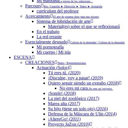
Mi manzana
La psique de los seductores...
Parcours
Bio: Creación ► Dirección ► Teatro ► Actuación
currículum del profesor
Acercamiento
El arte de ponerse duro para uno mismo
Sistema de hibridación de arte
Material(es) sobre el que se reflexionará
En el trabajo
La red errante
Esencialmente desnudo
Cultura de la desnudez | Cultura de la desnudez
Mi pornografía
Mi cuerpo | Mi isla
ESCENA
CREACIONES
Teatro | Representaciones
Actuación
(Solos)
Tú eres tú.
(2020)
¡Disculpe, voy a pasar!
(2019)
Quiero seguir siendo un extraño
(2018)
No eres mi cara.
No eres mi proyecto.
¡Sonríe!
(2018)
La piel del zoológico
(2017)
Marea alta
(2017)
Su hijo (tiene un solo ojo)
(2016)
Defensa de la Máscara de Ulin
(2014)
¡AltereGo!
(2011)
Proyecto JaZon
(2010)