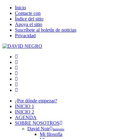
Inicio
Contacte con
Índice del sitio
Apoya el sitio
Suscríbete al boletín de noticias
Privacidad
¿Por dónde empezar?
INICIO 1
INICIO 2
AGENDA
SOBRE NOSOTROS
David Noir
Intérprete
Mi filosofía