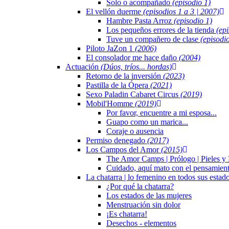
Solo o acompañado
(episodio 1)
El vellón duerme
(episodios 1 a 3 | 2007)
Hambre Pasta Arroz
(episodio 1)
Los pequeños errores de la tienda
(epi
Tuve un compañero de clase
(episodi
Piloto JaZon 1
(2006)
El consolador me hace daño
(2004)
Actuación
(Dúos, tríos... hordas)
Retorno de la inversión
(2023)
Pastilla de la Ópera
(2021)
Sexo Paladin Cabaret Circus
(2019)
Mobil'Homme
(2019)
Por favor, encuentre a mi esposa...
Guapo como un marica...
Coraje o ausencia
Permiso denegado
(2017)
Los Campos del Amor
(2015)
The Amor Camps | Prólogo | Pieles 
Cuidado, aquí mato con el pensamien
La chatarra | lo femenino en todos sus estad
¿Por qué la chatarra?
Los estados de las mujeres
Menstruación sin dolor
¡Es chatarra!
Desechos - elementos