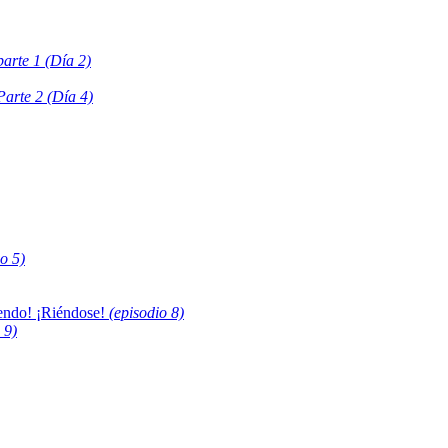
parte 1 (Día 2)
Parte 2 (Día 4)
o 5)
iendo! ¡Riéndose!
(episodio 8)
 9)