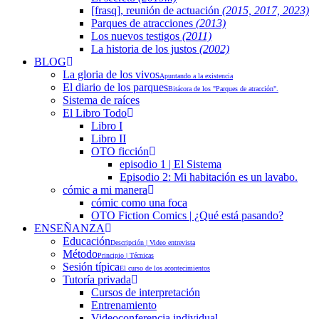
[frasq], reunión de actuación
(2015, 2017, 2023)
Parques de atracciones
(2013)
Los nuevos testigos
(2011)
La historia de los justos
(2002)
BLOG
La gloria de los vivos
Apuntando a la existencia
El diario de los parques
Bitácora de los "Parques de atracción".
Sistema de raíces
El Libro Todo
Libro I
Libro II
OTO ficción
episodio 1 | El Sistema
Episodio 2: Mi habitación es un lavabo.
cómic a mi manera
cómic como una foca
OTO Fiction Comics | ¿Qué está pasando?
ENSEÑANZA
Educación
Descripción | Video entrevista
Método
Principio | Técnicas
Sesión típica
El curso de los acontecimientos
Tutoría privada
Cursos de interpretación
Entrenamiento
Videoconferencia individual