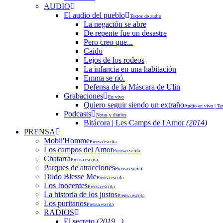
AUDIO
El audio del pueblo
Textos de audio
La negación se abre
De repente fue un desastre
Pero creo que...
Caído
Lejos de los rodeos
La infancia en una habitación
Emma se rió.
Defensa de la Máscara de Ulin
Grabaciones
En vivo
Quiero seguir siendo un extraño
Audio en vivo | Te
Podcasts
Notas y diarios
Bitácora | Les Camps de l'Amor
(2014)
PRENSA
Mobil'Homme
Prensa escrita
Los campos del Amor
Prensa escrita
Chatarra
Prensa escrita
Parques de atracciones
Prensa escrita
Dildo Blesse Me
Prensa escrita
Los Inocentes
Prensa escrita
La historia de los justos
Prensa escrita
Los puritanos
Prensa escrita
RADIOS
El secreto
(2019...)