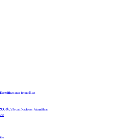
Escenificaciones fotográficas
ecortes
Escenificaciones fotográficas
ncia
ción