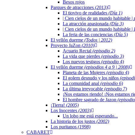
Besos rojos
Parques de atracciones
(2013)
El tiovivo de realidades
(Día 1)
| Cien cielos de un mundo habitable |
La atracción apasionada
(Día 3)
| Cien cielos de un mundo habitable |
La feria de las conciencias
(Día 5)
El vellón duerme
(Todos | 2012)
Proyecto JaZon
(2010)
Acuario Rectal
(episodio 2)
La vida que pierdes
(episodio 3)
Los nuevos testigos
(episodio 4)
El vellón duerme
(episodios 4 a 9 | 2008)
Planeta de las Mujeres
(episodio 4)
El golem desnudo y los niños
(episodi
La comunidad anal
(episodio 6)
La última irrevocable
(episodio 7)
¡Nos estamos riendo! ¡Nos estamos r
El hombre sagrado de Jazon
(episodio
¡Tierra!
(2005)
Los Inocentes
(2003)
Un lobo me está esperando...
La historia de los justos
(2002)
Los puritanos
(1998)
CABARET