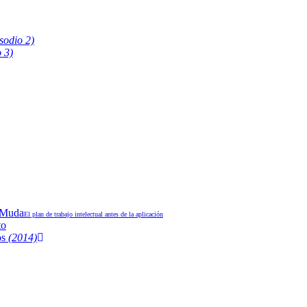
sodio 2)
o 3)
y Muda
El plan de trabajo intelectual antes de la aplicación
to
os
(2014)