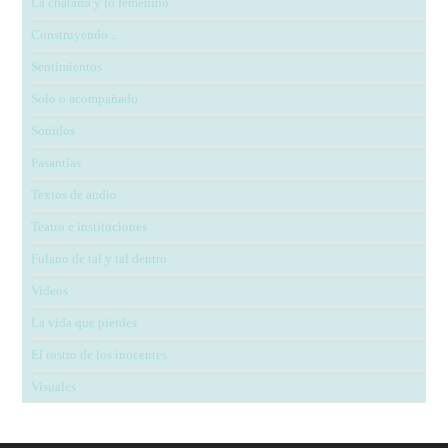
La chatarra y lo femenino
Construyendo...
Sentimientos
Solo o acompañado
Sonidos
Pasantías
Textos de audio
Teatro e instituciones
Fulano de tal y tal dentro
Videos
La vida que pierdes
El rostro de los inocentes
Visuales