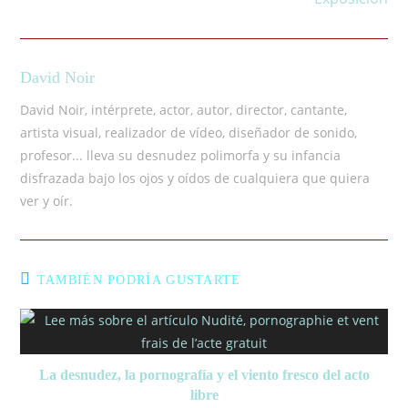
David Noir
David Noir, intérprete, actor, autor, director, cantante,
artista visual, realizador de vídeo, diseñador de sonido,
profesor... lleva su desnudez polimorfa y su infancia
disfrazada bajo los ojos y oídos de cualquiera que quiera
ver y oír.
TAMBIÉN PODRÍA GUSTARTE
La desnudez, la pornografía y el viento fresco del acto
libre