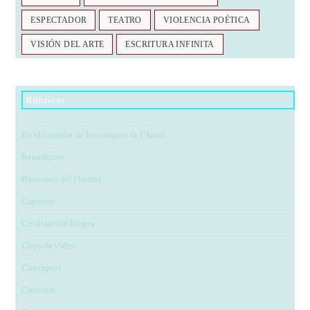
ESPECTADOR
TEATRO
VIOLENCIA POÉTICA
VISIÓN DEL ARTE
ESCRITURA INFINITA
Rúbricas
En el corazón de los campos de l'Amor
Remolques
Bastiones del l'horror
Capturas
Civilización limpia
Clips de video
Conceptos
Creación