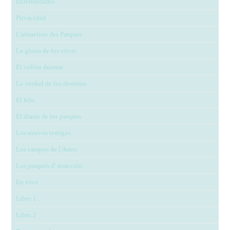
Enfermedades
Privacidad
L'attraction des Parques
La gloria de los vivos
El vellón duerme
La verdad de los destinos
El hilo
El diario de los parques
Los nuevos testigos
Los campos de l'Amor
Los parques d' atracción
En vivo
Libro 1
Libro 2