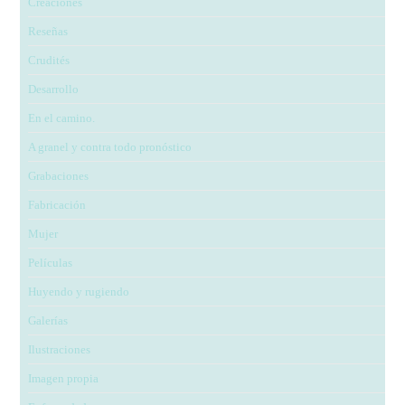
Creaciones
Reseñas
Crudités
Desarrollo
En el camino.
A granel y contra todo pronóstico
Grabaciones
Fabricación
Mujer
Películas
Huyendo y rugiendo
Galerías
Ilustraciones
Imagen propia