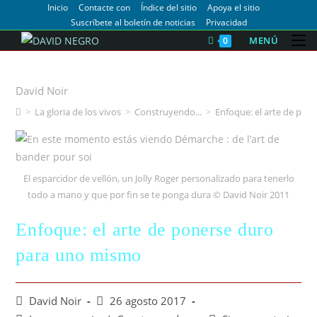
Inicio
Contacte con
Índice del sitio
Apoya el sitio
Suscríbete al boletín de noticias
Privacidad
MENÚ
0
Acercamiento
David Noir
>
La gloria de los vivos
>
Construyendo...
>
Enfoque: el arte de po
El esparcidor de vellón, un Jolly Roger personalizado para tenerlo
todo a mano y que por fin se te ponga dura © David Noir 2011
Enfoque: el arte de ponerse duro
para uno mismo
David Noir
26 agosto 2017