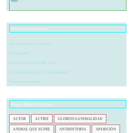
aquí
Entradas Recientes
De repente fue un desastre
Denegación
Le fil | noticias oct.-dic. 2023
El pequeño negocio de la amabilidad
Pequeña niña gorila
Temas Más Discutidos
ACTOR
ACTRIZ
GLORIOSA ANIMALIDAD
ANIMAL QUE SUFRE
ANTIHISTORIA
APARICIÓN