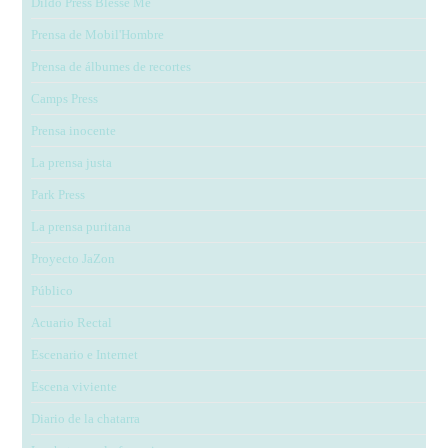
Dildo Press Blesse Me
Prensa de Mobil'Hombre
Prensa de álbumes de recortes
Camps Press
Prensa inocente
La prensa justa
Park Press
La prensa puritana
Proyecto JaZon
Público
Acuario Rectal
Escenario e Internet
Escena viviente
Diario de la chatarra