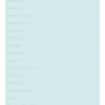
Reservar todo...
Hombre
Método y técnicas
Mobil'Hombre
Modo d'uso
OTO ficción
Pedagogía
Perdió la vista
Actuación
Poemas para la escena
FMR Poesía
Pornografía
Ataques posteriores
Presiona