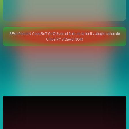
SExo PaladiN CabaReT CirCUs es el fruto de la fértil y alegre unión de
Chloé PY y David NOIR