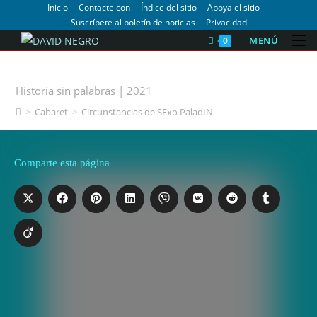
Inicio
Contacte con
Índice del sitio
Apoya el sitio
Suscríbete al boletín de noticias
Privacidad
MENÚ
0
Circunstancias de SExo PaladIN
Historia sin palabras | 2021
>
Cabaret
>
Circunstancias de SExo PaladIN
Comparte esta página