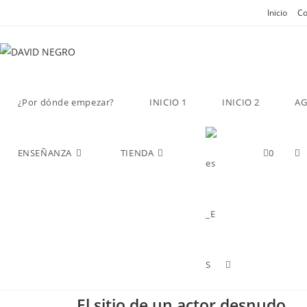
Inicio
Co
¿Por dónde empezar?
INICIO 1
INICIO 2
A
ENSEÑANZA
TIENDA
0
El sitio de un actor desnudo