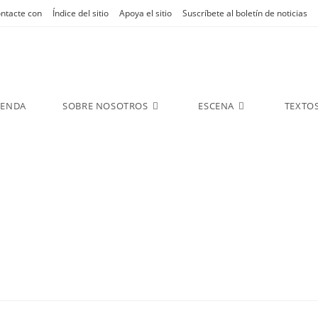
ntacte con
Índice del sitio
Apoya el sitio
Suscríbete al boletín de noticias
GENDA
SOBRE NOSOTROS
ESCENA
TEXTO