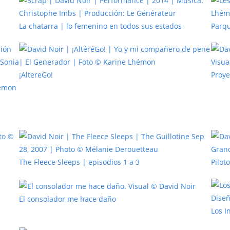
La chatarra | lo femenino en todos sus estados
Parqu
¡AltereGo!
Proye
The Fleece Sleeps | episodios 1 a 3
Pilot
El consolador me hace daño
Los I