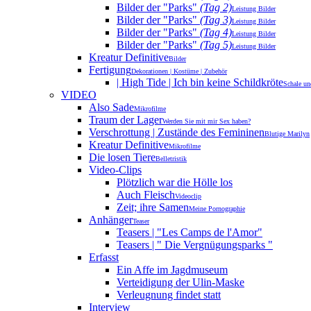
Bilder der "Parks"
(Tag 2)
Leistung Bilder
Bilder der "Parks"
(Tag 3)
Leistung Bilder
Bilder der "Parks"
(Tag 4)
Leistung Bilder
Bilder der "Parks"
(Tag 5)
Leistung Bilder
Kreatur Definitive
Bilder
Fertigung
Dekorationen | Kostüme | Zubehör
| High Tide | Ich bin keine Schildkröte
Schale u
VIDEO
Also Sade
Mikrofilme
Traum der Lager
Werden Sie mit mir Sex haben?
Verschrottung | Zustände des Femininen
Blutige Marilyn
Kreatur Definitive
Mikrofilme
Die losen Tiere
Belletristik
Video-Clips
Plötzlich war die Hölle los
Auch Fleisch
Videoclip
Zeit; ihre Samen
Meine Pornographie
Anhänger
Teaser
Teasers | "Les Camps de l'Amor"
Teasers | " Die Vergnügungsparks "
Erfasst
Ein Affe im Jagdmuseum
Verteidigung der Ulin-Maske
Verleugnung findet statt
Interview