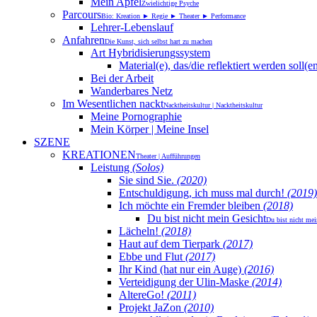
Mein Apfel
Zwielichtige Psyche
Parcours
Bio: Kreation ► Regie ► Theater ► Performance
Lehrer-Lebenslauf
Anfahren
Die Kunst, sich selbst hart zu machen
Art Hybridisierungssystem
Material(e), das/die reflektiert werden soll(e
Bei der Arbeit
Wanderbares Netz
Im Wesentlichen nackt
Nacktheitskultur | Nacktheitskultur
Meine Pornographie
Mein Körper | Meine Insel
SZENE
KREATIONEN
Theater | Aufführungen
Leistung
(Solos)
Sie sind Sie.
(2020)
Entschuldigung, ich muss mal durch!
(2019)
Ich möchte ein Fremder bleiben
(2018)
Du bist nicht mein Gesicht
Du bist nicht mei
Lächeln!
(2018)
Haut auf dem Tierpark
(2017)
Ebbe und Flut
(2017)
Ihr Kind (hat nur ein Auge)
(2016)
Verteidigung der Ulin-Maske
(2014)
AltereGo!
(2011)
Projekt JaZon
(2010)