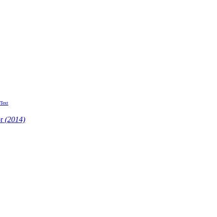
-Text
or
(2014)