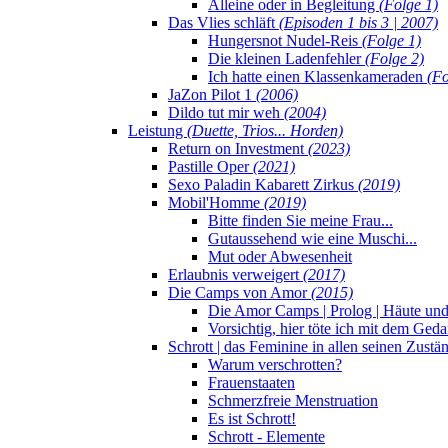
Alleine oder in Begleitung
(Folge 1)
Das Vlies schläft
(Episoden 1 bis 3 | 2007)
Hungersnot Nudel-Reis
(Folge 1)
Die kleinen Ladenfehler
(Folge 2)
Ich hatte einen Klassenkameraden
(Fo
JaZon Pilot 1
(2006)
Dildo tut mir weh
(2004)
Leistung
(Duette, Trios... Horden)
Return on Investment
(2023)
Pastille Oper
(2021)
Sexo Paladin Kabarett Zirkus
(2019)
Mobil'Homme
(2019)
Bitte finden Sie meine Frau...
Gutaussehend wie eine Muschi...
Mut oder Abwesenheit
Erlaubnis verweigert
(2017)
Die Camps von Amor
(2015)
Die Amor Camps | Prolog | Häute un
Vorsichtig, hier töte ich mit dem Ged
Schrott | das Feminine in allen seinen Zust
Warum verschrotten?
Frauenstaaten
Schmerzfreie Menstruation
Es ist Schrott!
Schrott - Elemente