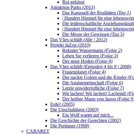
Rot geküsst
Attraktion Parks
(2013)
Das Karussell der Realitäten
(Tag 1)
| Hundert Himmel für eine lebenswert
Die leidenschaftliche Anziehungskraf
| Hundert Himmel für eine lebenswert
Die Messe der Gewissen
(Tag 5)
Das Vlies schläft
(Alle | 2012)
Projekt JaZon
(2010)
Rektaler Wassermann
(Folge 2)
Leben Sie verlieren
(Folge 3)
Der neue Hoden
(Folge 4)
Das Vlies schläft
(Episoden 4 bis 9 | 2008)
Frauenplanet
(Folge 4)
Der nackte Golem und die Kinder
(Fo
Die Analgemeinschaft
(Folge 6)
Letzte unwiderrufliche
(Folge 7)
Wir lachen! Wir lachen! Lachend!
(Fo
Der heilige Mann von Jazon
(Folge 9
Erde!
(2005)
Die Unschuldigen
(2003)
Ein Wolf wartet auf mich...
Die Geschichte der Gerechten
(2002)
Die Puritaner
(1998)
CABARET