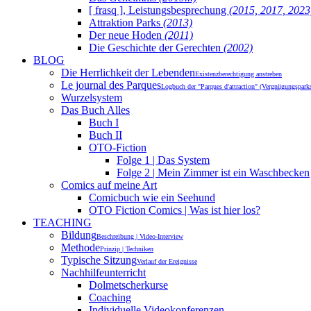
[ frasq ], Leistungsbesprechung
(2015, 2017, 2023
Attraktion Parks
(2013)
Der neue Hoden
(2011)
Die Geschichte der Gerechten
(2002)
BLOG
Die Herrlichkeit der Lebenden
Existenzberechtigung anstreben
Le journal des Parques
Logbuch der "Parques d'attraction" (Vergnügungspark
Wurzelsystem
Das Buch Alles
Buch I
Buch II
OTO-Fiction
Folge 1 | Das System
Folge 2 | Mein Zimmer ist ein Waschbecken
Comics auf meine Art
Comicbuch wie ein Seehund
OTO Fiction Comics | Was ist hier los?
TEACHING
Bildung
Beschreibung | Video-Interview
Methode
Prinzip | Techniken
Typische Sitzung
Verlauf der Ereignisse
Nachhilfeunterricht
Dolmetscherkurse
Coaching
Individuelle Videokonferenzen