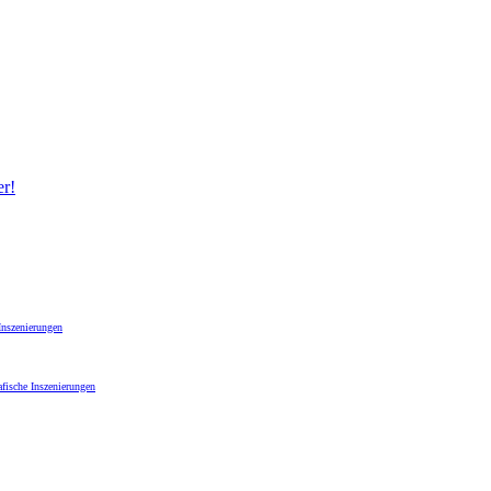
er!
Inszenierungen
fische Inszenierungen