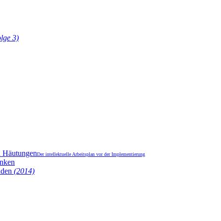
lge 3)
d Häutungen
Der intellektuelle Arbeitsplan vor der Implementierung
anken
änden
(2014)