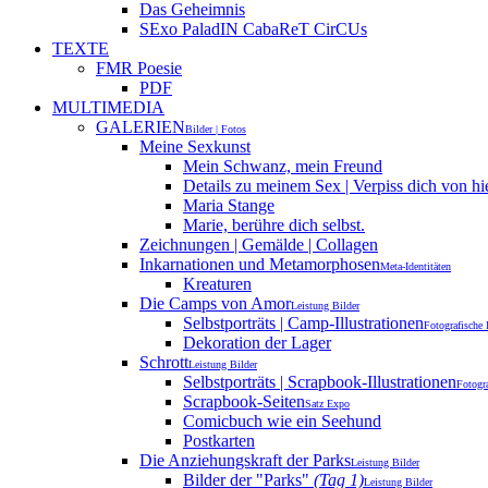
Das Geheimnis
SExo PaladIN CabaReT CirCUs
TEXTE
FMR Poesie
PDF
MULTIMEDIA
GALERIEN
Bilder | Fotos
Meine Sexkunst
Mein Schwanz, mein Freund
Details zu meinem Sex | Verpiss dich von hi
Maria Stange
Marie, berühre dich selbst.
Zeichnungen | Gemälde | Collagen
Inkarnationen und Metamorphosen
Meta-Identitäten
Kreaturen
Die Camps von Amor
Leistung Bilder
Selbstporträts | Camp-Illustrationen
Fotografische 
Dekoration der Lager
Schrott
Leistung Bilder
Selbstporträts | Scrapbook-Illustrationen
Fotogra
Scrapbook-Seiten
Satz Expo
Comicbuch wie ein Seehund
Postkarten
Die Anziehungskraft der Parks
Leistung Bilder
Bilder der "Parks"
(Tag 1)
Leistung Bilder