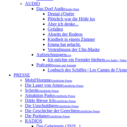
AUDIO
Das Dorf Audio
Audio-Texte
Denial s'Opère
Plötzlich war die Hölle los
Aber ich denke...
Gefallen
Abseits der Rodeos
Kindheit in einem Zimmer
Emma hat gelacht.
Verteidigung der Ulin-Maske
Aufzeichnungen
Live
Ich möchte ein Fremder bleiben
Live-Audio | Video
Podcasts
Notizen und Journale
Logbuch des Schiffes | Les Camps de l'Am
PRESSE
Mobil'Homme
Schriftliche Presse
Die Lager von Amor
Schriftliche Presse
Schrott
Schriftliche Presse
Attraktion Parks
Schriftliche Presse
Dildo Blesse Ich
Schriftliche Presse
Die Unschuldigen
Schriftliche Presse
Die Geschichte der Gerechten
Schriftliche Presse
Die Puritaner
Schriftliche Presse
RADIOS
Das Geheimnis
(2019...)