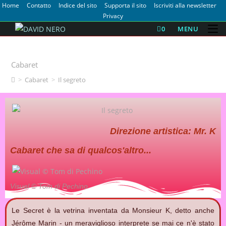
Home
Contatto
Indice del sito
Supporta il sito
Iscriviti alla newsletter
Privacy
0
MENU
Il segreto
Cabaret
>
Cabaret
>
Il segreto
Direzione artistica: Mr. K
Cabaret che sa di qualcos'altro...
Visual © Tom di Pechino
Le Secret è la vetrina inventata da Monsieur K, detto anche
Jérôme Marin - un meraviglioso interprete se mai ce n'è stato