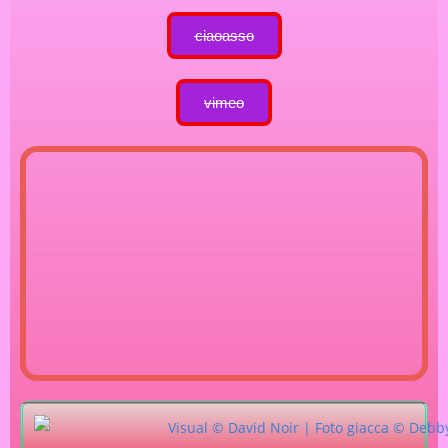
ciaoasso
vimeo