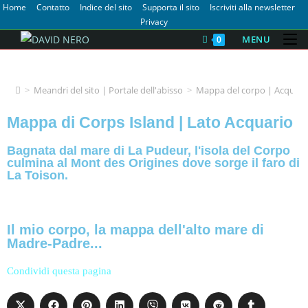
Home
Contatto
Indice del sito
Supporta il sito
Iscriviti alla newsletter
Privacy
MENU
0
Mappa del corpo | Acquario
>
Meandri del sito | Portale dell'abisso
>
Mappa del corpo | Acquari
Mappa di Corps Island | Lato Acquario
Bagnata dal mare di La Pudeur, l'isola del Corpo
culmina al Mont des Origines dove sorge il faro di
La Toison.
Il mio corpo, la mappa dell'alto mare di
Madre-Padre...
Condividi questa pagina