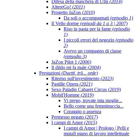
Difesa della maschera di Ulin
(2014)
AltereGo!
(2011)
Progetto JaZon
(2010)
Da soli o accompagnati
(episodio 1)
Il Vello dorme
(episodi da 1 a 3 | 2007)
Riso in pasta per la fame
(episodio
1)
I piccoli errori del negozio
(episodio
2)
Avevo un compagno di classe
(episodio 3)
JaZon Pilot 1
(2006)
Il dildo mi fa male
(2004)
Prestazioni
(Duetti, trii... orde)
Ritorno sull'investimento
(2023)
Pastille Opera
(2021)
Sexo Paladin Cabaret Circus
(2019)
Mobil'Homme
(2019)
Vi prego, trovate mia moglie...
Bello come una femminuccia...
Coraggio o assenza
Permesso negato
(2017)
I campi di Amor
(2015)
I campi di Amor | Prologo | Pelli e
muta
Il piano di lavoro intellettuale