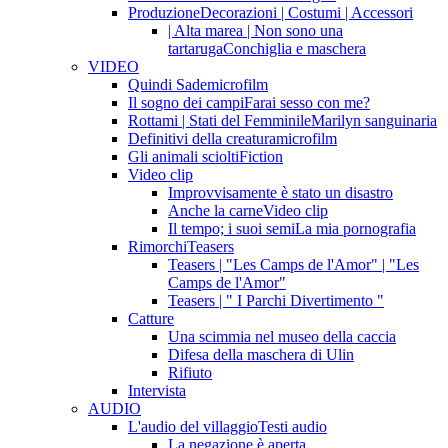
Produzione
Decorazioni | Costumi | Accessori
| Alta marea | Non sono una
tartaruga
Conchiglia e maschera
VIDEO
Quindi Sade
microfilm
Il sogno dei campi
Farai sesso con me?
Rottami | Stati del Femminile
Marilyn sanguinaria
Definitivi della creatura
microfilm
Gli animali sciolti
Fiction
Video clip
Improvvisamente è stato un disastro
Anche la carne
Video clip
Il tempo; i suoi semi
La mia pornografia
Rimorchi
Teasers
Teasers | "Les Camps de l'Amor" | "Les
Camps de l'Amor"
Teasers | " I Parchi Divertimento "
Catture
Una scimmia nel museo della caccia
Difesa della maschera di Ulin
Rifiuto
Intervista
AUDIO
L'audio del villaggio
Testi audio
La negazione è aperta