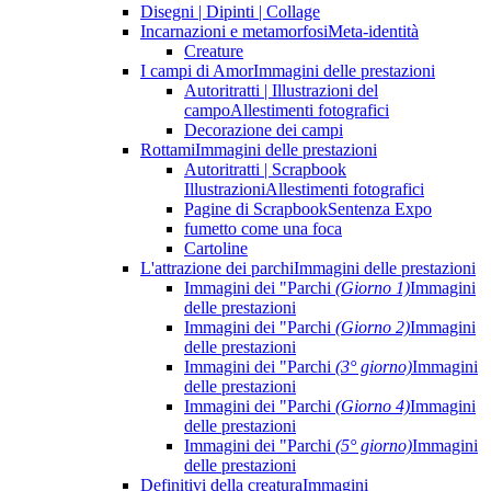
Disegni | Dipinti | Collage
Incarnazioni e metamorfosi
Meta-identità
Creature
I campi di Amor
Immagini delle prestazioni
Autoritratti | Illustrazioni del
campo
Allestimenti fotografici
Decorazione dei campi
Rottami
Immagini delle prestazioni
Autoritratti | Scrapbook
Illustrazioni
Allestimenti fotografici
Pagine di Scrapbook
Sentenza Expo
fumetto come una foca
Cartoline
L'attrazione dei parchi
Immagini delle prestazioni
Immagini dei "Parchi
(Giorno 1)
Immagini
delle prestazioni
Immagini dei "Parchi
(Giorno 2)
Immagini
delle prestazioni
Immagini dei "Parchi
(3° giorno)
Immagini
delle prestazioni
Immagini dei "Parchi
(Giorno 4)
Immagini
delle prestazioni
Immagini dei "Parchi
(5° giorno)
Immagini
delle prestazioni
Definitivi della creatura
Immagini