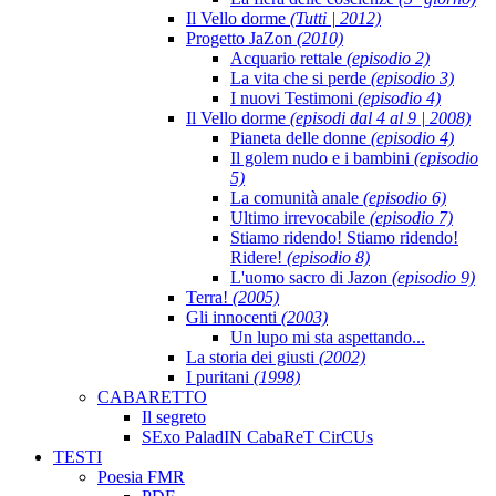
Il Vello dorme
(Tutti | 2012)
Progetto JaZon
(2010)
Acquario rettale
(episodio 2)
La vita che si perde
(episodio 3)
I nuovi Testimoni
(episodio 4)
Il Vello dorme
(episodi dal 4 al 9 | 2008)
Pianeta delle donne
(episodio 4)
Il golem nudo e i bambini
(episodio
5)
La comunità anale
(episodio 6)
Ultimo irrevocabile
(episodio 7)
Stiamo ridendo! Stiamo ridendo!
Ridere!
(episodio 8)
L'uomo sacro di Jazon
(episodio 9)
Terra!
(2005)
Gli innocenti
(2003)
Un lupo mi sta aspettando...
La storia dei giusti
(2002)
I puritani
(1998)
CABARETTO
Il segreto
SExo PaladIN CabaReT CirCUs
TESTI
Poesia FMR