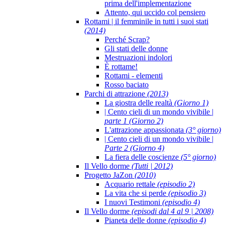
prima dell'implementazione
Attento, qui uccido col pensiero
Rottami | il femminile in tutti i suoi stati
(2014)
Perché Scrap?
Gli stati delle donne
Mestruazioni indolori
È rottame!
Rottami - elementi
Rosso baciato
Parchi di attrazione
(2013)
La giostra delle realtà
(Giorno 1)
| Cento cieli di un mondo vivibile |
parte 1 (Giorno 2)
L'attrazione appassionata
(3° giorno)
| Cento cieli di un mondo vivibile |
Parte 2 (Giorno 4)
La fiera delle coscienze
(5° giorno)
Il Vello dorme
(Tutti | 2012)
Progetto JaZon
(2010)
Acquario rettale
(episodio 2)
La vita che si perde
(episodio 3)
I nuovi Testimoni
(episodio 4)
Il Vello dorme
(episodi dal 4 al 9 | 2008)
Pianeta delle donne
(episodio 4)