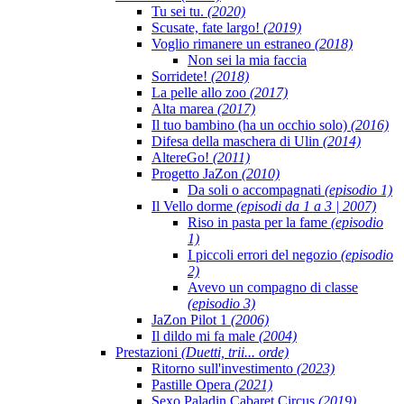
Tu sei tu.
(2020)
Scusate, fate largo!
(2019)
Voglio rimanere un estraneo
(2018)
Non sei la mia faccia
Sorridete!
(2018)
La pelle allo zoo
(2017)
Alta marea
(2017)
Il tuo bambino (ha un occhio solo)
(2016)
Difesa della maschera di Ulin
(2014)
AltereGo!
(2011)
Progetto JaZon
(2010)
Da soli o accompagnati
(episodio 1)
Il Vello dorme
(episodi da 1 a 3 | 2007)
Riso in pasta per la fame
(episodio
1)
I piccoli errori del negozio
(episodio
2)
Avevo un compagno di classe
(episodio 3)
JaZon Pilot 1
(2006)
Il dildo mi fa male
(2004)
Prestazioni
(Duetti, trii... orde)
Ritorno sull'investimento
(2023)
Pastille Opera
(2021)
Sexo Paladin Cabaret Circus
(2019)