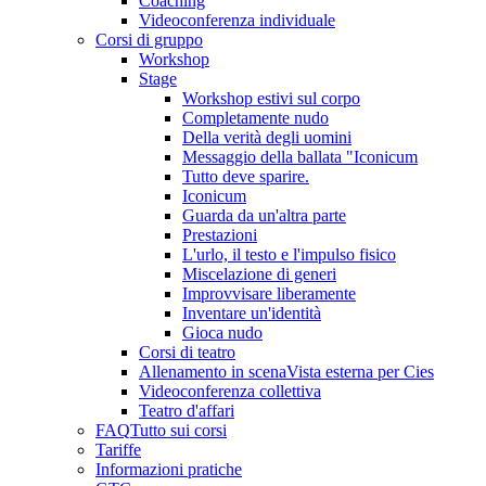
Coaching
Videoconferenza individuale
Corsi di gruppo
Workshop
Stage
Workshop estivi sul corpo
Completamente nudo
Della verità degli uomini
Messaggio della ballata "Iconicum
Tutto deve sparire.
Iconicum
Guarda da un'altra parte
Prestazioni
L'urlo, il testo e l'impulso fisico
Miscelazione di generi
Improvvisare liberamente
Inventare un'identità
Gioca nudo
Corsi di teatro
Allenamento in scena
Vista esterna per Cies
Videoconferenza collettiva
Teatro d'affari
FAQ
Tutto sui corsi
Tariffe
Informazioni pratiche