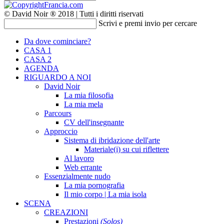
© David Noir ® 2018 | Tutti i diritti riservati
Scrivi e premi invio per cercare
Da dove cominciare?
CASA 1
CASA 2
AGENDA
RIGUARDO A NOI
David Noir
La mia filosofia
La mia mela
Parcours
CV dell'insegnante
Approccio
Sistema di ibridazione dell'arte
Materiale(i) su cui riflettere
Al lavoro
Web errante
Essenzialmente nudo
La mia pornografia
Il mio corpo | La mia isola
SCENA
CREAZIONI
Prestazioni
(Solos)