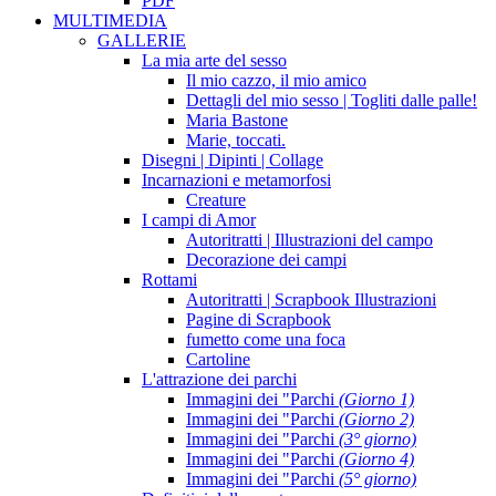
PDF
MULTIMEDIA
GALLERIE
La mia arte del sesso
Il mio cazzo, il mio amico
Dettagli del mio sesso | Togliti dalle palle!
Maria Bastone
Marie, toccati.
Disegni | Dipinti | Collage
Incarnazioni e metamorfosi
Creature
I campi di Amor
Autoritratti | Illustrazioni del campo
Decorazione dei campi
Rottami
Autoritratti | Scrapbook Illustrazioni
Pagine di Scrapbook
fumetto come una foca
Cartoline
L'attrazione dei parchi
Immagini dei "Parchi
(Giorno 1)
Immagini dei "Parchi
(Giorno 2)
Immagini dei "Parchi
(3° giorno)
Immagini dei "Parchi
(Giorno 4)
Immagini dei "Parchi
(5° giorno)