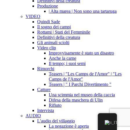
Definitivi della creatura
Produzione
| Alta marea | Non sono una tartaruga
VIDEO
Quindi Sade
Il sogno dei campi
Rottami | Stati del Femminile
Definitivi della creatura
Gli animali sciolti
Video clip
Improvvisamente è stato un disastro
Anche la carne
Il tempo; i suoi semi
Rimorchi
Teasers | "Les Camps de l'Amor" | "Les
Camps de l'Amor"
Teasers | " I Parchi Divertimento "
Catture
Una scimmia nel museo della caccia
Difesa della maschera di Ulin
Rifiuto
Intervista
AUDIO
L'audio del villaggio
La negazione è aperta