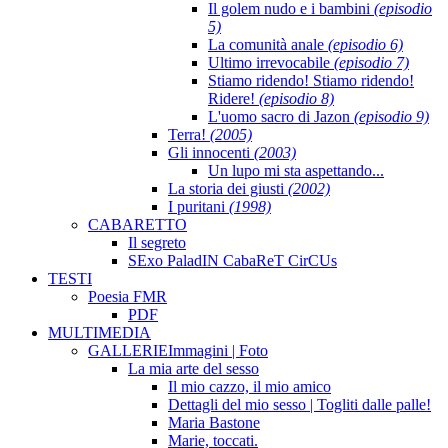
Il golem nudo e i bambini
(episodio
5)
La comunità anale
(episodio 6)
Ultimo irrevocabile
(episodio 7)
Stiamo ridendo! Stiamo ridendo!
Ridere!
(episodio 8)
L'uomo sacro di Jazon
(episodio 9)
Terra!
(2005)
Gli innocenti
(2003)
Un lupo mi sta aspettando...
La storia dei giusti
(2002)
I puritani
(1998)
CABARETTO
Il segreto
SExo PaladIN CabaReT CirCUs
TESTI
Poesia FMR
PDF
MULTIMEDIA
GALLERIE
Immagini | Foto
La mia arte del sesso
Il mio cazzo, il mio amico
Dettagli del mio sesso | Togliti dalle palle!
Maria Bastone
Marie, toccati.