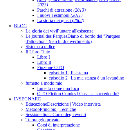
2023)
Parchi di attrazione
(2013)
I nuovi Testimoni
(2011)
La storia dei giusti
(2002)
BLOG
La gloria dei vivi
Puntare all'esistenza
Le journal des Parques
Diario di bordo dei "Parques
d'attraction" (parchi di divertimento)
Sistema a radice
Il Libro Tutto
Libro I
Libro II
Finzione OTO
episodio 1 | Il sistema
episodio 2 | La mia stanza è un lavandino
fumetto a modo mio
fumetto come una foca
OTO Fiction Comics | Cosa sta succedendo?
INSEGNARE
Educazione
Descrizione | Video intervista
Metodo
Principio | Tecniche
Sessione tipica
Corso degli eventi
Tutoraggio privato
Corsi di interpretazione