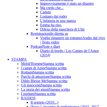
Improvvisamente è stato un disastro
Ma credo che...
Caduto
Lontano dai rodei
L'infanzia in una stanza
Emma ha riso.
Difesa della maschera di Ulin
Registrazioni
In diretta su
Voglio rimanere un estraneo
Audio dal vivo
| Testo video
Podcast
Note e diari
Diario di bordo | Les Camps de l'Amor
(2014)
STAMPA
Mobil'Homme
Stampa scritta
I campi di Amor
Stampa scritta
Rottami
Stampa scritta
Parchi di attrazione
Stampa scritta
Dildo Blesse Me
Stampa scritta
Gli innocenti
Stampa scritta
La storia dei giusti
Stampa scritta
I puritani
Stampa scritta
RADIOS
Il segreto
(2019...)
[frasq ], incontro di performance
(2015, 2017,