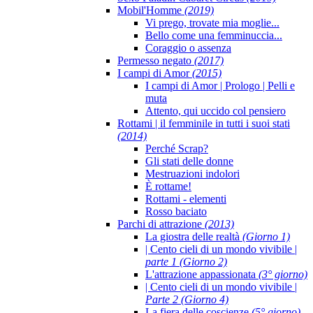
Mobil'Homme
(2019)
Vi prego, trovate mia moglie...
Bello come una femminuccia...
Coraggio o assenza
Permesso negato
(2017)
I campi di Amor
(2015)
I campi di Amor | Prologo | Pelli e
muta
Attento, qui uccido col pensiero
Rottami | il femminile in tutti i suoi stati
(2014)
Perché Scrap?
Gli stati delle donne
Mestruazioni indolori
È rottame!
Rottami - elementi
Rosso baciato
Parchi di attrazione
(2013)
La giostra delle realtà
(Giorno 1)
| Cento cieli di un mondo vivibile |
parte 1 (Giorno 2)
L'attrazione appassionata
(3° giorno)
| Cento cieli di un mondo vivibile |
Parte 2 (Giorno 4)
La fiera delle coscienze
(5° giorno)