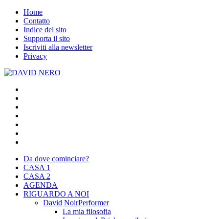
Home
Contatto
Indice del sito
Supporta il sito
Iscriviti alla newsletter
Privacy
Da dove cominciare?
CASA 1
CASA 2
AGENDA
RIGUARDO A NOI
David Noir
Performer
La mia filosofia