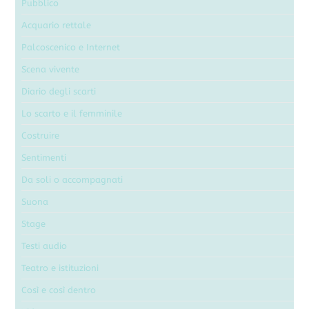
Pubblico
Acquario rettale
Palcoscenico e Internet
Scena vivente
Diario degli scarti
Lo scarto e il femminile
Costruire
Sentimenti
Da soli o accompagnati
Suona
Stage
Testi audio
Teatro e istituzioni
Così e così dentro