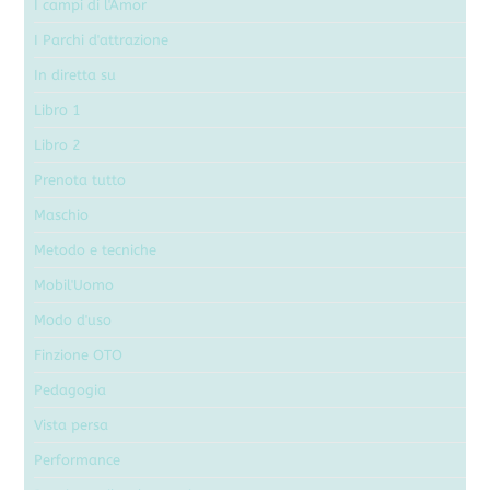
I campi di l'Amor
I Parchi d'attrazione
In diretta su
Libro 1
Libro 2
Prenota tutto
Maschio
Metodo e tecniche
Mobil'Uomo
Modo d'uso
Finzione OTO
Pedagogia
Vista persa
Performance