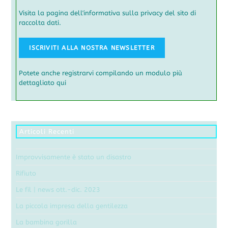
Visita la pagina dell'informativa sulla privacy del sito di
raccolta dati.
Potete anche registrarvi compilando un modulo più
dettagliato qui
Articoli Recenti
Improvvisamente è stato un disastro
Rifiuto
Le fil | news ott.-dic. 2023
La piccola impresa della gentilezza
La bambina gorilla