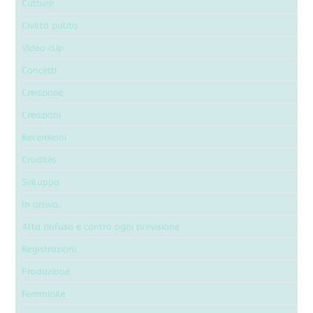
Catture
Civiltà pulita
Video clip
Concetti
Creazione
Creazioni
Recensioni
Crudités
Sviluppo
In arrivo.
Alla rinfusa e contro ogni previsione
Registrazioni
Produzione
Femminile