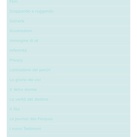
Film
Scappando e ruggendo
Gallerie
Illustrazioni
Immagine di sé
Infermità
Privacy
L'attrazione dei parchi
La gloria dei vivi
Il Vello dorme
La verità del destino
Il filo
Le journal des Parques
I nuovi Testimoni