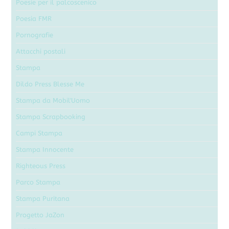
Poesie per il palcoscenico
Poesia FMR
Pornografie
Attacchi postali
Stampa
Dildo Press Blesse Me
Stampa da Mobil'Uomo
Stampa Scrapbooking
Campi Stampa
Stampa Innocente
Righteous Press
Parco Stampa
Stampa Puritana
Progetto JaZon