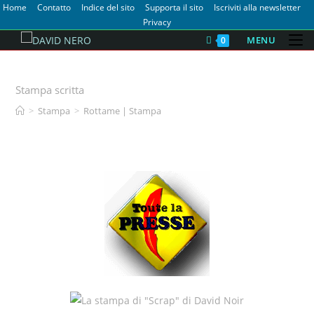
Home
Contatto
Indice del sito
Supporta il sito
Iscriviti alla newsletter
Privacy
MENU
0
Rottami
Stampa scritta
>
Stampa
>
Rottame | Stampa