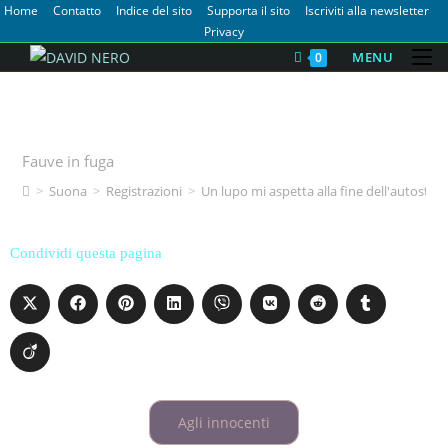
Home
Contatto
Indice del sito
Supporta il sito
Iscriviti alla newsletter
Privacy
MENU
0
Un lupo mi aspetta alla fine
dell'autostrada
Fauve in fuga
>
Suona
>
Registrazioni
>
Un lupo mi aspetta alla fine dell'autostra
Condividi questa pagina
Agli innocenti