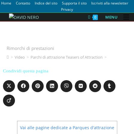
Home
Contatto
Indice del sito
Supporta il sito
Iscriviti alla newsletter
Privacy
MENU
0
Parchi di attrazione Teasers of
Attraction
Rimorchi di prestazioni
>
Video
>
Parchi di attrazione Teasers of Attraction
>
Condividi questa pagina
Vai alle pagine dedicate a Parques d'attrazione