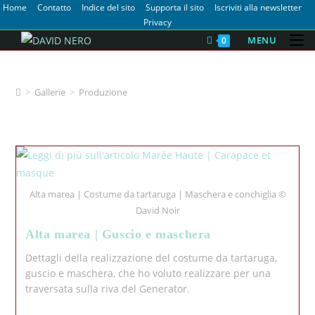
Home
Contatto
Indice del sito
Supporta il sito
Iscriviti alla newsletter
Privacy
MENU
0
Produzione
>
Gallerie
>
Produzione
Alta marea | Costume da tartaruga | Maschera e conchiglia ©
David Noir
Alta marea | Guscio e maschera
Dettagli della realizzazione del costume da tartaruga,
guscio e maschera, che ho voluto realizzare per una
traversata sulla riva del Generator.