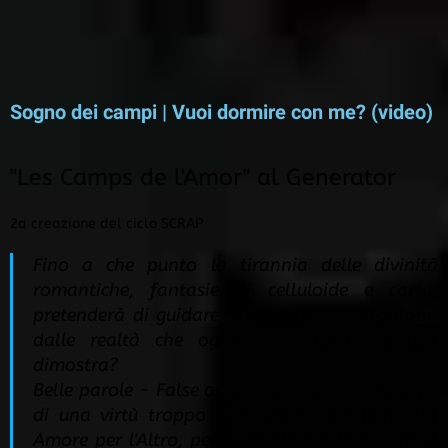
Sogno dei campi | Vuoi dormire con me? (video)
"Les Camps de l'Amor" al Generator
2a creazione del ciclo SCRAP
Fino a che punto la tirannia delle divinità
romantiche, fantasie di celluloide e carta,
pretenderà di guidare la nostra epoca lontano
dalle realtà che ogni momento che passa
dimostra?
Belle parole - False apparenze, secondo le leggi
di una virtù troppo grande per noi, il nostro
Amore per l'Altro, per i popoli, per la natura, è