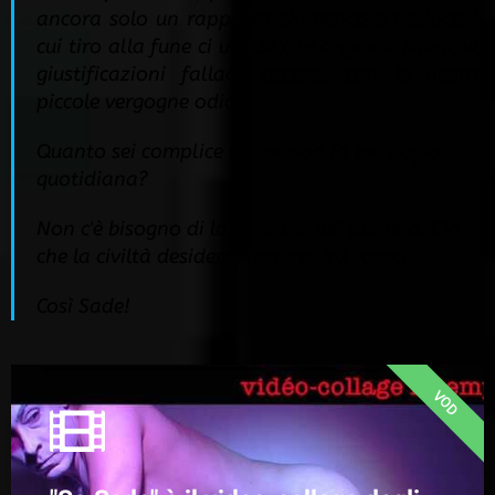
ancora solo un rapporto chimerico e politico il
cui tiro alla fune ci uccide con angosce isteriche,
giustificazioni fallaci, accordi con le nostre
piccole vergogne odiose
Quanto sei complice attraverso la tua bugia
quotidiana?
Non c'è bisogno di lamentarsi del pianeta. Ciò
che la civiltà desidera, l'animalità scopa.
Così Sade!
VOD