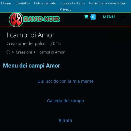
Home
Contatto
Indice del sito
Supporta il sito
Iscriviti alla newsletter
Privacy
MENU
0
I campi di Amor
Creazione del palco | 2015
>
Creazioni
>
I campi di Amor
Menu dei campi Amor
Qui uccido con la mia mente
Galleria del campo
Ritratti