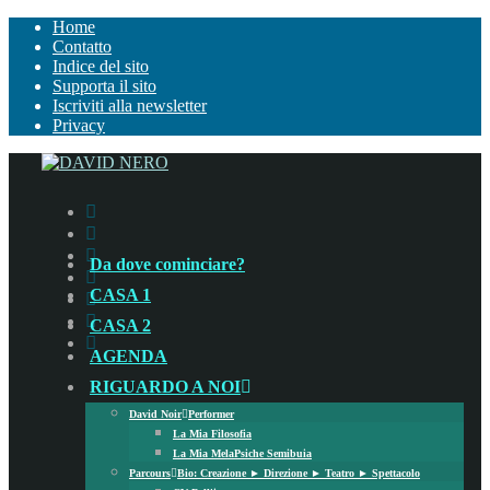
Home
Contatto
Indice del sito
Supporta il sito
Iscriviti alla newsletter
Privacy
Da dove cominciare?
CASA 1
CASA 2
AGENDA
RIGUARDO A NOI
David Noir
Performer
La Mia Filosofia
La Mia Mela
Psiche Semibuia
Parcours
Bio: Creazione ► Direzione ► Teatro ► Spettacolo