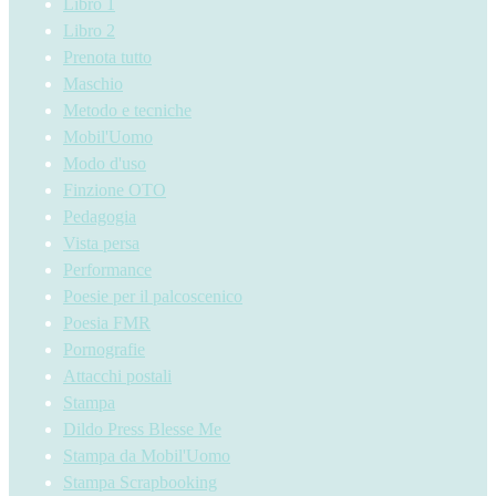
Libro 1
Libro 2
Prenota tutto
Maschio
Metodo e tecniche
Mobil'Uomo
Modo d'uso
Finzione OTO
Pedagogia
Vista persa
Performance
Poesie per il palcoscenico
Poesia FMR
Pornografie
Attacchi postali
Stampa
Dildo Press Blesse Me
Stampa da Mobil'Uomo
Stampa Scrapbooking