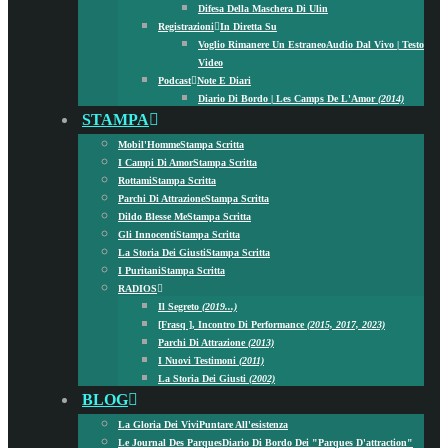
Difesa Della Maschera Di Ulin
Registrazioni
In Diretta Su
Voglio Rimanere Un Estraneo
Audio Dal Vivo | Testo
Video
Podcast
Note E Diari
Diario Di Bordo | Les Camps De L'Amor
(2014)
STAMPA
Mobil'Homme
Stampa Scritta
I Campi Di Amor
Stampa Scritta
Rottami
Stampa Scritta
Parchi Di Attrazione
Stampa Scritta
Dildo Blesse Me
Stampa Scritta
Gli Innocenti
Stampa Scritta
La Storia Dei Giusti
Stampa Scritta
I Puritani
Stampa Scritta
RADIOS
Il Segreto
(2019...)
[frasq ], Incontro Di Performance
(2015, 2017, 2023)
Parchi Di Attrazione
(2013)
I Nuovi Testimoni
(2011)
La Storia Dei Giusti
(2002)
BLOG
La Gloria Dei Vivi
Puntare All'esistenza
Le Journal Des Parques
Diario Di Bordo Dei "Parques D'attraction"