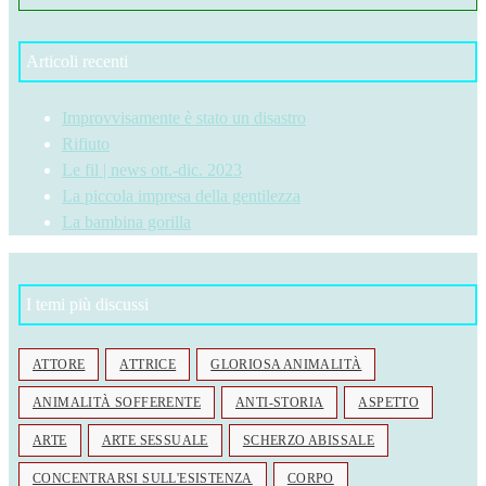
Articoli recenti
Improvvisamente è stato un disastro
Rifiuto
Le fil | news ott.-dic. 2023
La piccola impresa della gentilezza
La bambina gorilla
I temi più discussi
ATTORE
ATTRICE
GLORIOSA ANIMALITÀ
ANIMALITÀ SOFFERENTE
ANTI-STORIA
ASPETTO
ARTE
ARTE SESSUALE
SCHERZO ABISSALE
CONCENTRARSI SULL'ESISTENZA
CORPO