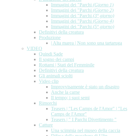
Immagini dei "Parchi
(Giorno 1)
Immagini dei "Parchi
(Giorno 2)
Immagini dei "Parchi
(3° giorno)
Immagini dei "Parchi
(Giorno 4)
Immagini dei "Parchi
(5° giorno)
Definitivi della creatura
Produzione
| Alta marea | Non sono una tartaruga
VIDEO
Quindi Sade
Il sogno dei campi
Rottami | Stati del Femminile
Definitivi della creatura
Gli animali sciolti
Video clip
Improvvisamente è stato un disastro
Anche la carne
Il tempo; i suoi semi
Rimorchi
Teasers | "Les Camps de l'Amor" | "Les
Camps de l'Amor"
Teasers | " I Parchi Divertimento "
Catture
Una scimmia nel museo della caccia
Difesa della maschera di Ulin