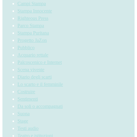
Campi Stampa
Stampa Innocente
Righteous Press
Parco Stampa
Stampa Puritana
Progetto JaZon
Pubblico
Acquario rettale
Palcoscenico e Internet
Scena vivente
Diario degli scarti
Lo scarto e il femminile
Costruire
Sentimenti
Da soli o accompagnati
Suona
Stage
Testi audio
Teatro e istituzioni