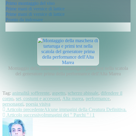
Primo montaggio del viso
Prime mani di vernice di lattice
Prime mani di vernice di lattice
Pronto da indossare
Montaggio della maschera di tartaruga e primi test nella scatola
del generatore prima della performance dell'Alta Marea
Tag:
animalità sofferente
,
aspetto
,
scherzo abissale
,
difendere il
corpo
,
set, costumi e accessori
,
Alta marea
,
performance
,
personaggi
,
poesia visiva
Articolo precedente
Alcune immagini della Creatura Definitiva.
Articolo successivo
Immagini dei " Parchi " | 1