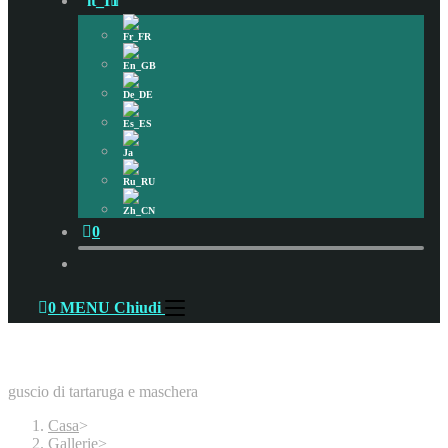
0
0
MENU
Chiudi
Alta marea | Guscio e maschera
guscio di tartaruga e maschera
Casa
>
Gallerie
>