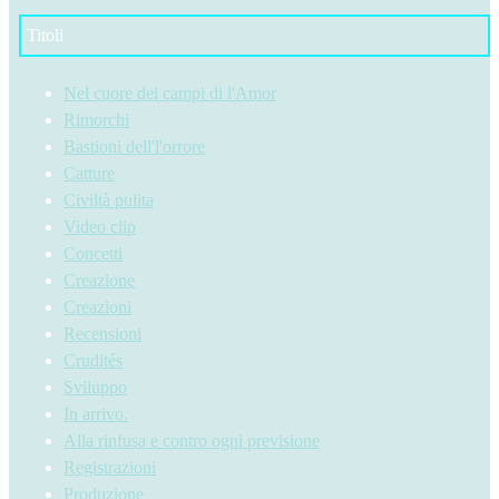
Titoli
Nel cuore dei campi di l'Amor
Rimorchi
Bastioni dell'l'orrore
Catture
Civiltà pulita
Video clip
Concetti
Creazione
Creazioni
Recensioni
Crudités
Sviluppo
In arrivo.
Alla rinfusa e contro ogni previsione
Registrazioni
Produzione