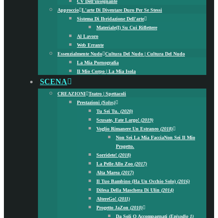
CV Dell'insegnante
Approccio
L'arte Di Diventare Duro Per Se Stessi
Sistema Di Ibridazione Dell'arte
Materiale(i) Su Cui Riflettere
Al Lavoro
Web Errante
Essenzialmente Nudo
Cultura Del Nudo | Cultura Del Nudo
La Mia Pornografia
Il Mio Corpo | La Mia Isola
SCENA
CREAZIONI
Teatro | Spettacoli
Prestazioni
(Solos)
Tu Sei Tu.
(2020)
Scusate, Fate Largo!
(2019)
Voglio Rimanere Un Estraneo
(2018)
Non Sei La Mia Faccia
Non Sei Il Mio
Progetto.
Sorridete!
(2018)
La Pelle Allo Zoo
(2017)
Alta Marea
(2017)
Il Tuo Bambino (ha Un Occhio Solo)
(2016)
Difesa Della Maschera Di Ulin
(2014)
AltereGo!
(2011)
Progetto JaZon
(2010)
Da Soli O Accompagnati
(episodio 1)