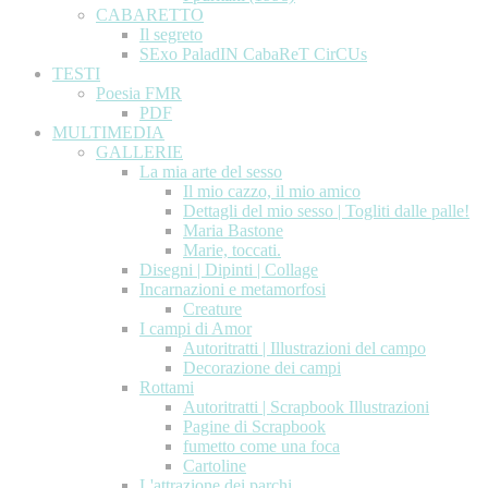
CABARETTO
Il segreto
SExo PaladIN CabaReT CirCUs
TESTI
Poesia FMR
PDF
MULTIMEDIA
GALLERIE
La mia arte del sesso
Il mio cazzo, il mio amico
Dettagli del mio sesso | Togliti dalle palle!
Maria Bastone
Marie, toccati.
Disegni | Dipinti | Collage
Incarnazioni e metamorfosi
Creature
I campi di Amor
Autoritratti | Illustrazioni del campo
Decorazione dei campi
Rottami
Autoritratti | Scrapbook Illustrazioni
Pagine di Scrapbook
fumetto come una foca
Cartoline
L'attrazione dei parchi