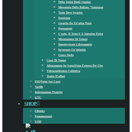
Della Verità Degli Uomini
Messaggio Della Ballata "Iconicum
Tutto Deve Sparire.
Iconicum
Guarda Da Un'altra Parte
Prestazioni
L'urlo, Il Testo E L'impulso Fisico
Miscelazione Di Generi
Improvvisare Liberamente
Inventare Un'identità
Gioca Nudo
Corsi Di Teatro
Allenamento In Scena
Vista Esterna Per Cies
Videoconferenza Collettiva
Teatro D'affari
FAQ
Tutto Sui Corsi
Tariffe
Informazioni Pratiche
GTC
SHOP
EBooks
Fotomontaggi
VOD