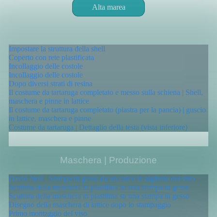
Alta marea
Carapace | Produzione
Impostare la struttura della shell
Coperto con rete plastificata
Incollaggio delle costole
Incollaggio delle costole
Dopo diversi strati di resina
Il costume da tartaruga completato e messo sulla schiena | Shell,
maschera e pinne in lattice
Il costume da tartaruga completato (piastra per la pancia) | guscio
in lattice, maschera e pinne
Costume da tartaruga | Dettaglio della testa (vista inferiore)
Maschera | Produzione
David Noir | Stampa in gesso da un calco in alginato del viso
Scultura della maschera in plastilina su una stampa in gesso
Scultura della maschera in plastilina su una stampa in gesso
Disegno della maschera di lattice dopo lo stampaggio
Primo montaggio del viso