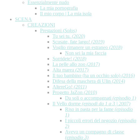
Essenzialmente nudo
La mia pornografia
Il mio corpo | La mia isola
SCENA
CREAZIONI
Prestazioni
(Solos)
Tu sei tu.
(2020)
Scusate, fate largo!
(2019)
Voglio rimanere un estraneo
(2018)
Non sei la mia faccia
Sorridete!
(2018)
La pelle allo zoo
(2017)
Alta marea
(2017)
Il tuo bambino (ha un occhio solo)
(2016)
Difesa della maschera di Ulin
(2014)
AltereGo!
(2011)
Progetto JaZon
(2010)
Da soli o accompagnati
(episodio 1)
Il Vello dorme
(episodi da 1 a 3 | 2007)
Riso in pasta per la fame
(episodio
1)
I piccoli errori del negozio
(episodio
2)
Avevo un compagno di classe
(episodio 3)