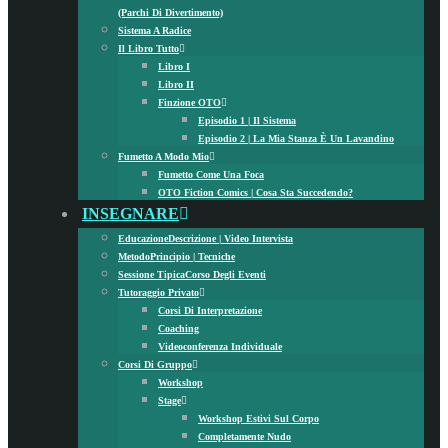
(parchi Di Divertimento)
Sistema A Radice
Il Libro Tutto
Libro I
Libro II
Finzione OTO
Episodio 1 | Il Sistema
Episodio 2 | La Mia Stanza È Un Lavandino
Fumetto A Modo Mio
Fumetto Come Una Foca
OTO Fiction Comics | Cosa Sta Succedendo?
INSEGNARE
Educazione
Descrizione | Video Intervista
Metodo
Principio | Tecniche
Sessione Tipica
Corso Degli Eventi
Tutoraggio Privato
Corsi Di Interpretazione
Coaching
Videoconferenza Individuale
Corsi Di Gruppo
Workshop
Stage
Workshop Estivi Sul Corpo
Completamente Nudo