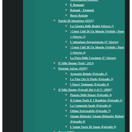
È Rottame!
Rottami - Elementi
Rosso Baciato
Parchi Di Attrazione
(2013)
La Giostra Delle Realtà
(Giorno 1)
| Cento Cieli Di Un Mondo Vivibile |
Parte
1 (Giorno 2)
L'attrazione Appassionata
(3° Giorno)
| Cento Cieli Di Un Mondo Vivibile |
Parte
2 (Giorno 4)
La Fiera Delle Coscienze
(5° Giorno)
Il Vello Dorme
(Tutti | 2012)
Progetto JaZon
(2010)
Acquario Rettale
(episodio 2)
La Vita Che Si Perde
(episodio 3)
I Nuovi Testimoni
(episodio 4)
Il Vello Dorme
(episodi Dal 4 Al 9 | 2008)
Pianeta Delle Donne
(episodio 4)
Il Golem Nudo E I Bambini
(episodio 5)
La Comunità Anale
(episodio 6)
Ultimo Irrevocabile
(episodio 7)
Stiamo Ridendo! Stiamo Ridendo! Ridere!
(episodio 8)
L'uomo Sacro Di Jazon
(episodio 9)