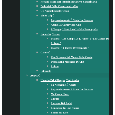
Rottami | Stati Del Femminile
Marilyn Sanguinaria
Definitivi Della Creatura
Microfilm
Gli Animali Sciolti
Fiction
Video Clip
Improvvisamente È Stato Un Disastro
Anche La Carne
Video Clip
Il Tempo; I Suoi Semi
La Mia Pornografia
Rimorchi
Teasers
Teasers | "Les Camps De L'Amor" | "Les Camps De
L'Amor"
Teasers | " I Parchi Divertimento "
Catture
Una Scimmia Nel Museo Della Caccia
Difesa Della Maschera Di Ulin
Rifiuto
Intervista
AUDIO
L'audio Del Villaggio
Testi Audio
La Negazione È Aperta
Improvvisamente È Stato Un Disastro
Ma Credo Che...
Caduto
Lontano Dai Rodei
L'infanzia In Una Stanza
Emma Ha Riso.