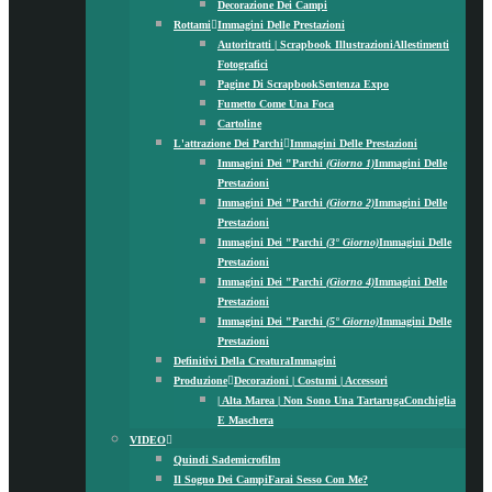
Decorazione Dei Campi
Rottami
Immagini Delle Prestazioni
Autoritratti | Scrapbook Illustrazioni
Allestimenti
Fotografici
Pagine Di Scrapbook
Sentenza Expo
Fumetto Come Una Foca
Cartoline
L'attrazione Dei Parchi
Immagini Delle Prestazioni
Immagini Dei "Parchi
(Giorno 1)
Immagini Delle
Prestazioni
Immagini Dei "Parchi
(Giorno 2)
Immagini Delle
Prestazioni
Immagini Dei "Parchi
(3° Giorno)
Immagini Delle
Prestazioni
Immagini Dei "Parchi
(Giorno 4)
Immagini Delle
Prestazioni
Immagini Dei "Parchi
(5° Giorno)
Immagini Delle
Prestazioni
Definitivi Della Creatura
Immagini
Produzione
Decorazioni | Costumi | Accessori
| Alta Marea | Non Sono Una Tartaruga
Conchiglia
E Maschera
VIDEO
Quindi Sade
Microfilm
Il Sogno Dei Campi
Farai Sesso Con Me?