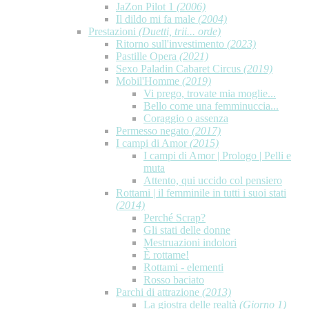
JaZon Pilot 1
(2006)
Il dildo mi fa male
(2004)
Prestazioni
(Duetti, trii... orde)
Ritorno sull'investimento
(2023)
Pastille Opera
(2021)
Sexo Paladin Cabaret Circus
(2019)
Mobil'Homme
(2019)
Vi prego, trovate mia moglie...
Bello come una femminuccia...
Coraggio o assenza
Permesso negato
(2017)
I campi di Amor
(2015)
I campi di Amor | Prologo | Pelli e
muta
Attento, qui uccido col pensiero
Rottami | il femminile in tutti i suoi stati
(2014)
Perché Scrap?
Gli stati delle donne
Mestruazioni indolori
È rottame!
Rottami - elementi
Rosso baciato
Parchi di attrazione
(2013)
La giostra delle realtà
(Giorno 1)