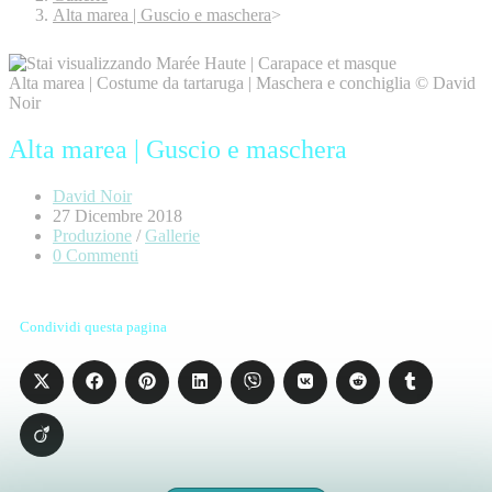
Alta marea | Guscio e maschera
>
Alta marea | Costume da tartaruga | Maschera e conchiglia © David
Noir
Alta marea | Guscio e maschera
David Noir
27 Dicembre 2018
Produzione
/
Gallerie
0 Commenti
Condividi questa pagina