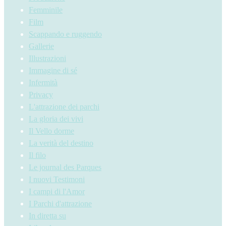
Femminile
Film
Scappando e ruggendo
Gallerie
Illustrazioni
Immagine di sé
Infermità
Privacy
L'attrazione dei parchi
La gloria dei vivi
Il Vello dorme
La verità del destino
Il filo
Le journal des Parques
I nuovi Testimoni
I campi di l'Amor
I Parchi d'attrazione
In diretta su