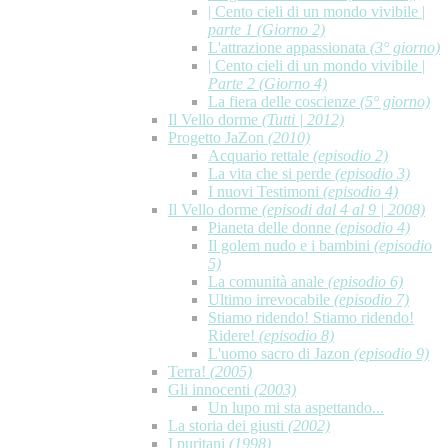
| Cento cieli di un mondo vivibile |
parte 1 (Giorno 2)
L'attrazione appassionata
(3° giorno)
| Cento cieli di un mondo vivibile |
Parte 2 (Giorno 4)
La fiera delle coscienze
(5° giorno)
Il Vello dorme
(Tutti | 2012)
Progetto JaZon
(2010)
Acquario rettale
(episodio 2)
La vita che si perde
(episodio 3)
I nuovi Testimoni
(episodio 4)
Il Vello dorme
(episodi dal 4 al 9 | 2008)
Pianeta delle donne
(episodio 4)
Il golem nudo e i bambini
(episodio
5)
La comunità anale
(episodio 6)
Ultimo irrevocabile
(episodio 7)
Stiamo ridendo! Stiamo ridendo!
Ridere!
(episodio 8)
L'uomo sacro di Jazon
(episodio 9)
Terra!
(2005)
Gli innocenti
(2003)
Un lupo mi sta aspettando...
La storia dei giusti
(2002)
I puritani
(1998)