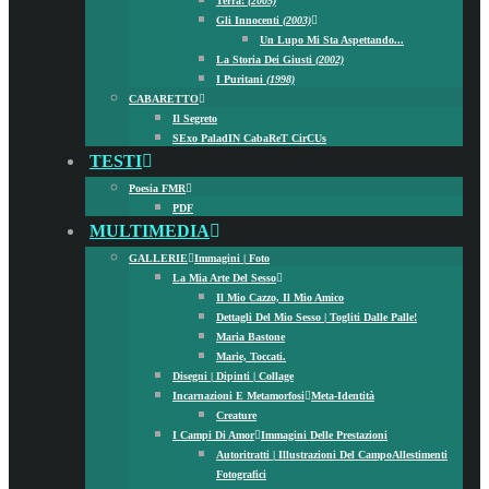
Terra!
(2005)
Gli Innocenti
(2003)
Un Lupo Mi Sta Aspettando...
La Storia Dei Giusti
(2002)
I Puritani
(1998)
CABARETTO
Il Segreto
SExo PaladIN CabaReT CirCUs
TESTI
Poesia FMR
PDF
MULTIMEDIA
GALLERIE
Immagini | Foto
La Mia Arte Del Sesso
Il Mio Cazzo, Il Mio Amico
Dettagli Del Mio Sesso | Togliti Dalle Palle!
Maria Bastone
Marie, Toccati.
Disegni | Dipinti | Collage
Incarnazioni E Metamorfosi
Meta-Identità
Creature
I Campi Di Amor
Immagini Delle Prestazioni
Autoritratti | Illustrazioni Del Campo
Allestimenti
Fotografici