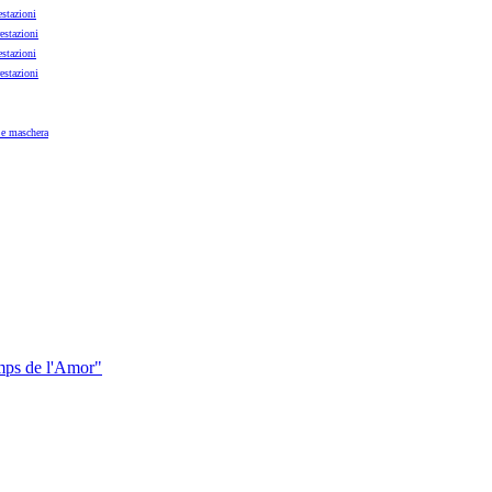
estazioni
estazioni
estazioni
estazioni
 e maschera
mps de l'Amor"