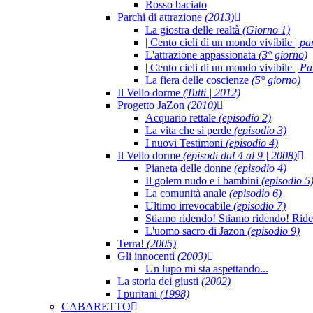
Rosso baciato
Parchi di attrazione
(2013)
La giostra delle realtà
(Giorno 1)
| Cento cieli di un mondo vivibile |
pa
L'attrazione appassionata
(3° giorno)
| Cento cieli di un mondo vivibile |
Pa
La fiera delle coscienze
(5° giorno)
Il Vello dorme
(Tutti | 2012)
Progetto JaZon
(2010)
Acquario rettale
(episodio 2)
La vita che si perde
(episodio 3)
I nuovi Testimoni
(episodio 4)
Il Vello dorme
(episodi dal 4 al 9 | 2008)
Pianeta delle donne
(episodio 4)
Il golem nudo e i bambini
(episodio 5
La comunità anale
(episodio 6)
Ultimo irrevocabile
(episodio 7)
Stiamo ridendo! Stiamo ridendo! Rid
L'uomo sacro di Jazon
(episodio 9)
Terra!
(2005)
Gli innocenti
(2003)
Un lupo mi sta aspettando...
La storia dei giusti
(2002)
I puritani
(1998)
CABARETTO