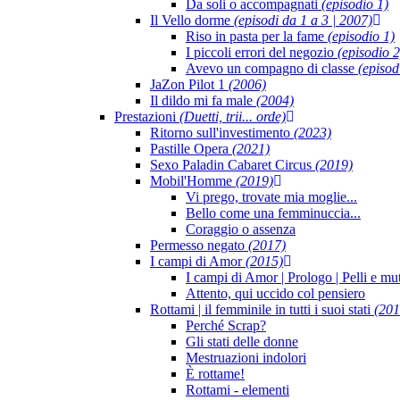
Da soli o accompagnati
(episodio 1)
Il Vello dorme
(episodi da 1 a 3 | 2007)
Riso in pasta per la fame
(episodio 1)
I piccoli errori del negozio
(episodio 2
Avevo un compagno di classe
(episod
JaZon Pilot 1
(2006)
Il dildo mi fa male
(2004)
Prestazioni
(Duetti, trii... orde)
Ritorno sull'investimento
(2023)
Pastille Opera
(2021)
Sexo Paladin Cabaret Circus
(2019)
Mobil'Homme
(2019)
Vi prego, trovate mia moglie...
Bello come una femminuccia...
Coraggio o assenza
Permesso negato
(2017)
I campi di Amor
(2015)
I campi di Amor | Prologo | Pelli e mu
Attento, qui uccido col pensiero
Rottami | il femminile in tutti i suoi stati
(201
Perché Scrap?
Gli stati delle donne
Mestruazioni indolori
È rottame!
Rottami - elementi