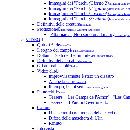
Immagini dei "Parchi
(Giorno 2)
Immagini delle pr
Immagini dei "Parchi
(3° giorno)
Immagini delle pr
Immagini dei "Parchi
(Giorno 4)
Immagini delle pr
Immagini dei "Parchi
(5° giorno)
Immagini delle pr
Definitivi della creatura
Immagini
Produzione
Decorazioni | Costumi | Accessori
| Alta marea | Non sono una tartaruga
Conchiglia
VIDEO
Quindi Sade
microfilm
Il sogno dei campi
Farai sesso con me?
Rottami | Stati del Femminile
Marilyn sanguinaria
Definitivi della creatura
microfilm
Gli animali sciolti
Fiction
Video clip
Improvvisamente è stato un disastro
Anche la carne
Video clip
Il tempo; i suoi semi
La mia pornografia
Rimorchi
Teasers
Teasers | "Les Camps de l'Amor" | "Les Ca
Teasers | " I Parchi Divertimento "
Catture
Una scimmia nel museo della caccia
Difesa della maschera di Ulin
Rifiuto
Intervista