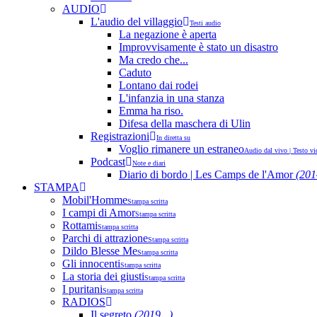
AUDIO
L'audio del villaggio
Testi audio
La negazione è aperta
Improvvisamente è stato un disastro
Ma credo che...
Caduto
Lontano dai rodei
L'infanzia in una stanza
Emma ha riso.
Difesa della maschera di Ulin
Registrazioni
In diretta su
Voglio rimanere un estraneo
Audio dal vivo | Testo vi
Podcast
Note e diari
Diario di bordo | Les Camps de l'Amor
(201
STAMPA
Mobil'Homme
Stampa scritta
I campi di Amor
Stampa scritta
Rottami
Stampa scritta
Parchi di attrazione
Stampa scritta
Dildo Blesse Me
Stampa scritta
Gli innocenti
Stampa scritta
La storia dei giusti
Stampa scritta
I puritani
Stampa scritta
RADIOS
Il segreto
(2019...)