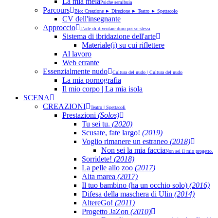
La mia mela
Psiche semibuia
Parcours
Bio: Creazione ► Direzione ► Teatro ► Spettacolo
CV dell'insegnante
Approccio
L'arte di diventare duro per se stessi
Sistema di ibridazione dell'arte
Materiale(i) su cui riflettere
Al lavoro
Web errante
Essenzialmente nudo
Cultura del nudo | Cultura del nudo
La mia pornografia
Il mio corpo | La mia isola
SCENA
CREAZIONI
Teatro | Spettacoli
Prestazioni
(Solos)
Tu sei tu.
(2020)
Scusate, fate largo!
(2019)
Voglio rimanere un estraneo
(2018)
Non sei la mia faccia
Non sei il mio progetto.
Sorridete!
(2018)
La pelle allo zoo
(2017)
Alta marea
(2017)
Il tuo bambino (ha un occhio solo)
(2016)
Difesa della maschera di Ulin
(2014)
AltereGo!
(2011)
Progetto JaZon
(2010)