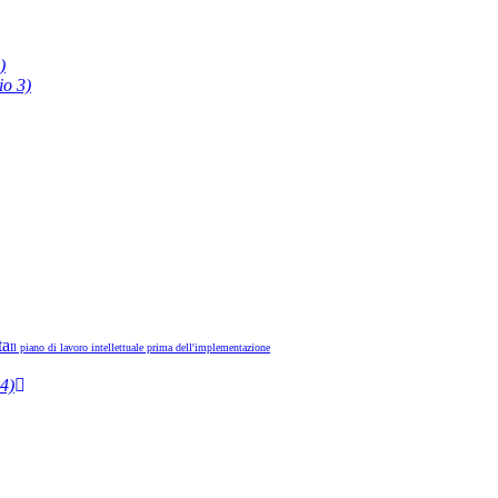
)
io 3)
ta
Il piano di lavoro intellettuale prima dell'implementazione
4)