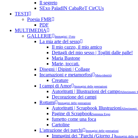
Il segreto
SExo PaladIN CabaReT CirCUs
TESTI
Poesia FMR
PDF
MULTIMEDIA
GALLERIE
Immagini | Foto
La mia arte del sesso
Il mio cazzo, il mio amico
Dettagli del mio sesso | Togliti dalle palle!
Maria Bastone
Marie, toccati.
Disegni | Dipinti | Collage
Incarnazioni e metamorfosi
Meta-identità
Creature
I campi di Amor
Immagini delle prestazioni
Autoritratti | Illustrazioni del campo
Allestimenti f
Decorazione dei campi
Rottami
Immagini delle prestazioni
Autoritratti | Scrapbook Illustrazioni
Allestimenti 
Pagine di Scrapbook
Sentenza Expo
fumetto come una foca
Cartoline
L'attrazione dei parchi
Immagini delle prestazioni
Immagini dei "Parchi
(Giorno 1)
Immagini delle pr