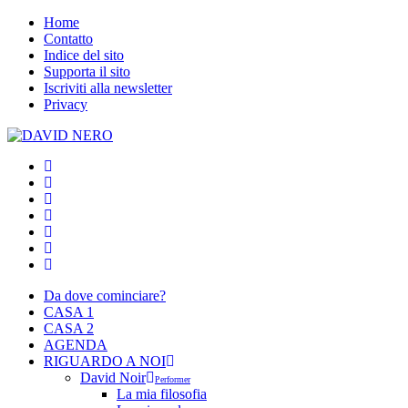
Home
Contatto
Indice del sito
Supporta il sito
Iscriviti alla newsletter
Privacy
Da dove cominciare?
CASA 1
CASA 2
AGENDA
RIGUARDO A NOI
David Noir
Performer
La mia filosofia