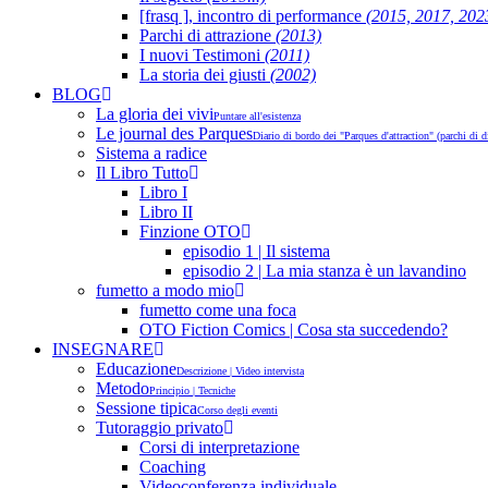
[frasq ], incontro di performance
(2015, 2017, 202
Parchi di attrazione
(2013)
I nuovi Testimoni
(2011)
La storia dei giusti
(2002)
BLOG
La gloria dei vivi
Puntare all'esistenza
Le journal des Parques
Diario di bordo dei "Parques d'attraction" (parchi di 
Sistema a radice
Il Libro Tutto
Libro I
Libro II
Finzione OTO
episodio 1 | Il sistema
episodio 2 | La mia stanza è un lavandino
fumetto a modo mio
fumetto come una foca
OTO Fiction Comics | Cosa sta succedendo?
INSEGNARE
Educazione
Descrizione | Video intervista
Metodo
Principio | Tecniche
Sessione tipica
Corso degli eventi
Tutoraggio privato
Corsi di interpretazione
Coaching
Videoconferenza individuale