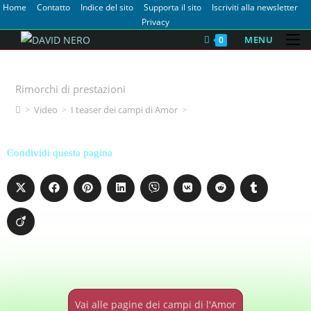
Home
Contatto
Indice del sito
Supporta il sito
Iscriviti alla newsletter
Privacy
MENU
0
I teaser dei campi di Amor
Rimorchi di prestazioni
>
Video
>
I teaser dei campi di Amor
>
Condividi questa pagina
Vai alle pagine dei campi di l'Amor