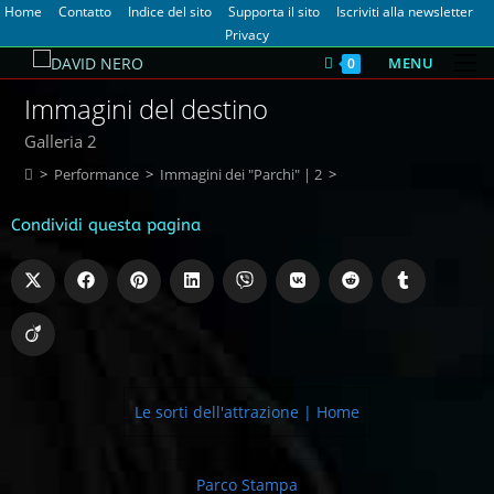
Home
Contatto
Indice del sito
Supporta il sito
Iscriviti alla newsletter
Privacy
MENU
0
Immagini del destino
Galleria 2
>
Performance
>
Immagini dei "Parchi" | 2
>
Condividi questa pagina
Le sorti dell'attrazione | Home
Parco Stampa