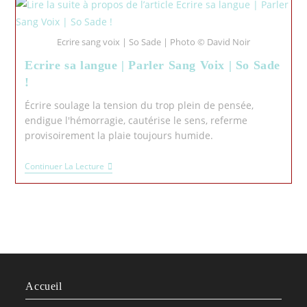
Ecrire sang voix | So Sade | Photo © David Noir
Ecrire sa langue | Parler Sang Voix | So Sade
!
Écrire soulage la tension du trop plein de pensée,
endigue l'hémorragie, cautérise le sens, referme
provisoirement la plaie toujours humide.
Continuer La Lecture
Accueil