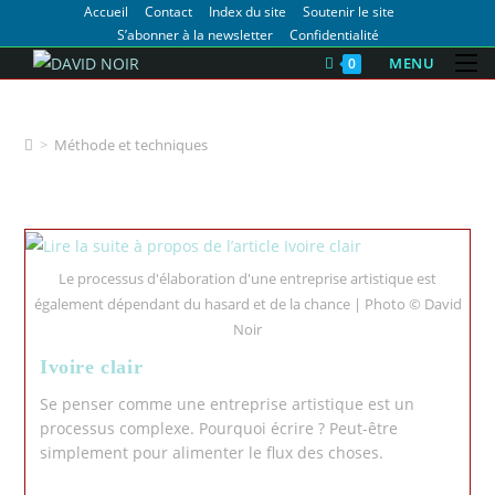
Accueil
Contact
Index du site
Soutenir le site
S’abonner à la newsletter
Confidentialité
MENU
0
Méthode et techniques
>
Méthode et techniques
Le processus d'élaboration d'une entreprise artistique est
également dépendant du hasard et de la chance | Photo © David
Noir
Ivoire clair
Se penser comme une entreprise artistique est un
processus complexe. Pourquoi écrire ? Peut-être
simplement pour alimenter le flux des choses.