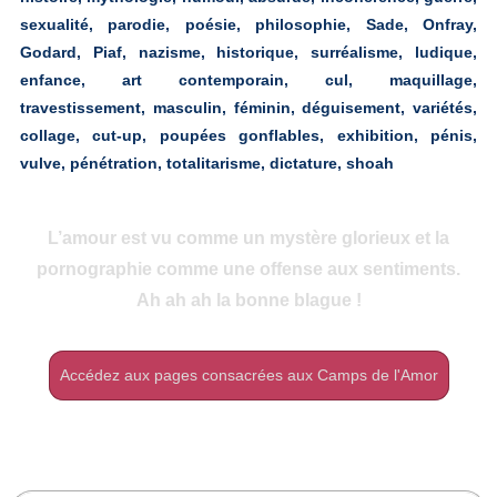
sexualité, parodie, poésie, philosophie, Sade, Onfray,
Godard, Piaf, nazisme, historique, surréalisme, ludique,
enfance, art contemporain, cul, maquillage,
travestissement, masculin, féminin, déguisement, variétés,
collage, cut-up, poupées gonflables, exhibition, pénis,
vulve, pénétration, totalitarisme, dictature, shoah
L’amour est vu comme un mystère glorieux et la
pornographie comme une offense aux sentiments.
Ah ah ah la bonne blague !
Accédez aux pages consacrées aux Camps de l'Amor