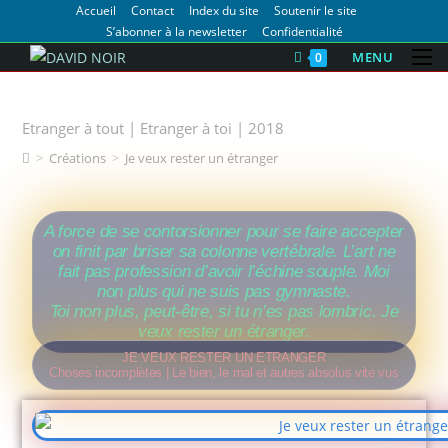
Accueil
Contact
Index du site
Soutenir le site
S’abonner à la newsletter
Confidentialité
MENU
0
Je veux rester un étranger
Etranger à tout | Etranger à toi | 2018
>
Créations
>
Je veux rester un étranger
A force de se contorsionner pour se faire accepter
on finit par briser sa colonne vertébrale. L’art ne
fait pas profession d’avoir l’échine souple. Moi
non plus qui ne suis pas gymnaste.
Toi non plus, peut-être, si tu n’es pas lombric. Je
veux rester un étranger.
JE VEUX RESTER UN ETRANGER
Choses incomplètes | Le bien, le mal et autres absolus vite vus