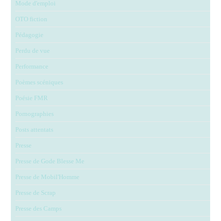
Mode d'emploi
OTO fiction
Pédagogie
Perdu de vue
Performance
Poèmes scéniques
Poésie FMR
Pornographies
Posts attentats
Presse
Presse de Gode Blesse Me
Presse de Mobil'Homme
Presse de Scrap
Presse des Camps