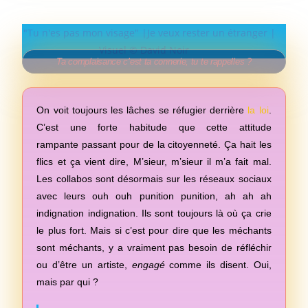
Ta complaisance c’est ta connerie, tu te rappelles ?
On voit toujours les lâches se réfugier derrière
la loi
.
TU N'ES PAS MON VISAGE
C’est une forte habitude que cette attitude
rampante passant pour de la citoyenneté. Ça hait les
flics et ça vient dire, M’sieur, m’sieur il m’a fait mal.
Les collabos sont désormais sur les réseaux sociaux
avec leurs ouh ouh punition punition, ah ah ah
indignation indignation. Ils sont toujours là où ça crie
le plus fort. Mais si c’est pour dire que les méchants
sont méchants, y a vraiment pas besoin de réfléchir
ou d’être un artiste,
engagé
comme ils disent. Oui,
mais par qui ?