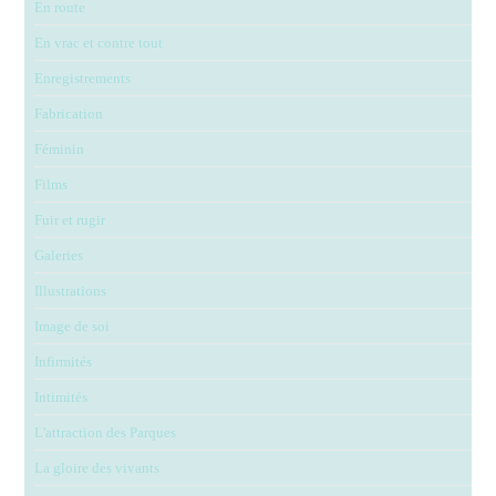
En route
En vrac et contre tout
Enregistrements
Fabrication
Féminin
Films
Fuir et rugir
Galeries
Illustrations
Image de soi
Infirmités
Intimités
L'attraction des Parques
La gloire des vivants