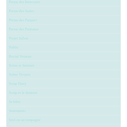
Presse des Innocents
Presse des Justes
Presse des Parques
Presse des Puritains
Projet JaZon
Public
Rectal Verseau
Scène et Internet
Scène Vivante
Scrap Diary
Scrap et le féminin
Se bâtir
Sentiments
Seul ou accompagné