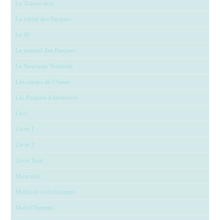
La Toison dort
La vérité des Parques
Le fil
Le journal des Parques
Le Nouveau Testicule
Les camps de l'Amor
Les Parques d'attraction
Live
Livre 1
Livre 2
Livre Tout
Masculin
Méthode et techniques
Mobil'Homme