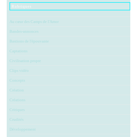
Rubriques
Au cœur des Camps de l'Amor
Bandes-annonces
Bastions de l'épouvante
Captations
Civilisation propre
Clips vidéo
Concepts
Création
Créations
Critiques
Crudités
Développement