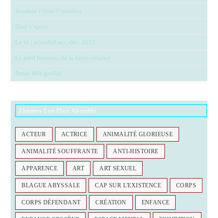
Soudain c’était l’ merdier
Déni s’opère
Le fil | actualité oct.-déc. 2023
Le petit business de la bienveillance
Petite fille gorille
Thèmes Les Plus Abordés
ACTEUR
ACTRICE
ANIMALITÉ GLORIEUSE
ANIMALITÉ SOUFFRANTE
ANTI-HISTOIRE
APPARENCE
ART
ART SEXUEL
BLAGUE ABYSSALE
CAP SUR L'EXISTENCE
CORPS
CORPS DÉFENDANT
CRÉATION
ENFANCE