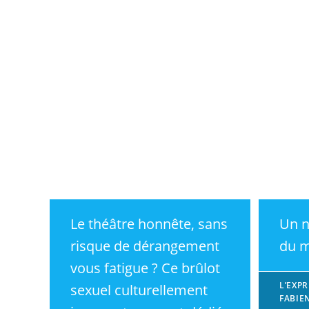
Le théâtre honnête, sans
Un n
risque de dérangement
du m
vous fatigue ? Ce brûlot
L’EXP
sexuel culturellement
FABIE