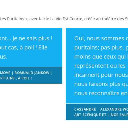
Les Puritains », avec la cie La Vie Est Courte, créée au théâtre des
ont... Je ne sais plus !
Oui, nous sommes 
ut cas, à poil ! Elle
puritains; pas plus, 
ous.
moins que ceux qui 
représentent ou les
 MOVE | ROMUALD JANKOW |
incarnent pour nous
RITAINS : À POIL !
nous faisons plus q
nous reconnaître en
CASSANDRE | ALEXANDRE W
ART SCÉNIQUE ET LINGE SAL