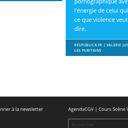
pornographique ave
l'énergie de celui qui
ce que violence veut
dire.
RESPUBLICA.FR | VALÉRIE JU
LES PURITAINS
nner à la newsletter
Agenda
CGV | Cours Scène 