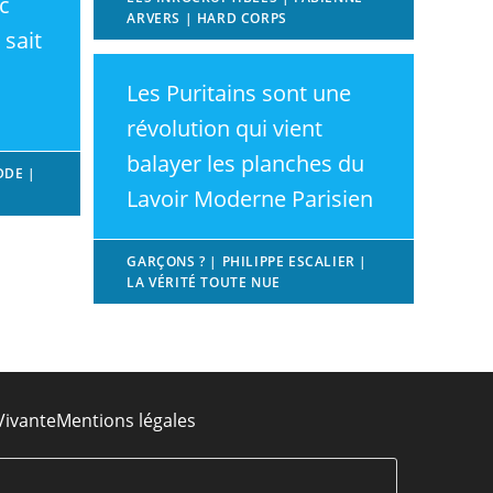
c
ARVERS | HARD CORPS
 sait
Les Puritains sont une
révolution qui vient
balayer les planches du
DDE |
Lavoir Moderne Parisien
GARÇONS ? | PHILIPPE ESCALIER |
LA VÉRITÉ TOUTE NUE
Vivante
Mentions légales