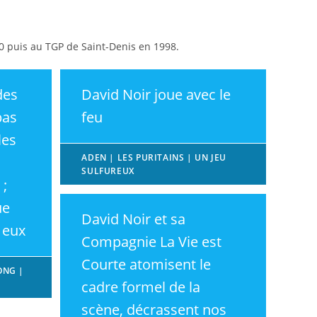
 50 puis au TGP de Saint-Denis en 1998.
des
David Noir joue avec le
pas
feu
les
ADEN | LES PURITAINS | UN JEU
SULFUREUX
 ;
ue
David Noir et sa
 eux
Compagnie La Vie est
Courte atomisent le
ONG |
cadre formel de la
E
scène, décrassent nos