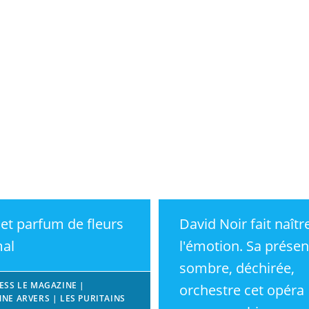
et parfum de fleurs
David Noir fait naîtr
al
l'émotion. Sa prése
sombre, déchirée,
RESS LE MAGAZINE |
orchestre cet opéra
NNE ARVERS | LES PURITAINS