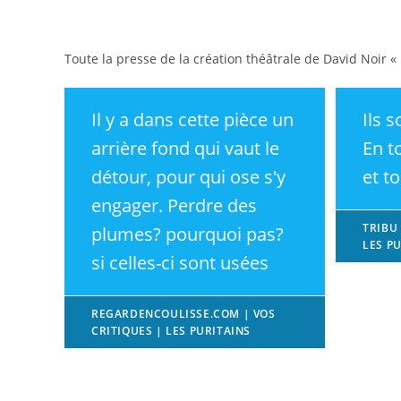
Toute la presse de la création théâtrale de David Noir « 
Il y a dans cette pièce un
Ils s
arrière fond qui vaut le
En to
détour, pour qui ose s'y
et t
engager. Perdre des
TRIBU
plumes? pourquoi pas?
LES PU
si celles-ci sont usées
REGARDENCOULISSE.COM | VOS
CRITIQUES | LES PURITAINS