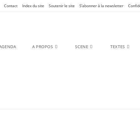
Contact
Index du site
Soutenir le site
S’abonner à la newsletter
Confide
AGENDA
A PROPOS
SCENE
TEXTES