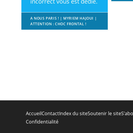
incorrect vous est dédié.
A NOUS PARIS ! | MYRIEM HAJOUI |
ATTENTION : CHOC FRONTAL !
Accueil
Contact
Index du site
Soutenir le site
S’abo
Confidentialité