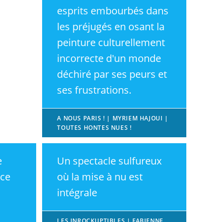
esprits embourbés dans
les préjugés en osant la
peinture culturellement
incorrecte d'un monde
déchiré par ses peurs et
ses frustrations.
A NOUS PARIS ! | MYRIEM HAJOUI |
TOUTES HONTES NUES !
e
Un spectacle sulfureux
nce
où la mise à nu est
intégrale
LES INROCKUPTIBLES | FABIENNE