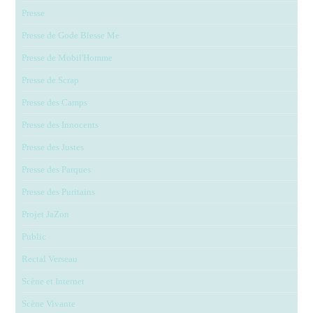
Presse
Presse de Gode Blesse Me
Presse de Mobil'Homme
Presse de Scrap
Presse des Camps
Presse des Innocents
Presse des Justes
Presse des Parques
Presse des Puritains
Projet JaZon
Public
Rectal Verseau
Scène et Internet
Scène Vivante