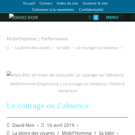
Accueil
Contact
Index du site
Soutenir le site
S’abonner à la newsletter
Confidentialité
MENU
0
Le courage ou l’absence
Mobil'Homme | Performance
>
La gloire des vivants
>
Se bâtir
>
Le courage ou l’absence
>
Mobil'Homme (Diaporama) | Le courage ou l'absence | Photo ©
David Noir
Le courage ou l’absence
David Noir
10 avril 2019
La gloire des vivants
/
Mobil'Homme
/
Se bâtir