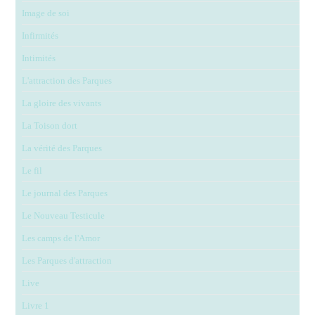
Image de soi
Infirmités
Intimités
L'attraction des Parques
La gloire des vivants
La Toison dort
La vérité des Parques
Le fil
Le journal des Parques
Le Nouveau Testicule
Les camps de l'Amor
Les Parques d'attraction
Live
Livre 1