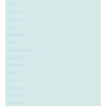
Création
Créations
Critiques
Crudités
Développement
En route
En vrac et contre tout
Enregistrements
Fabrication
Féminin
Films
Fuir et rugir
Galeries
Illustrations