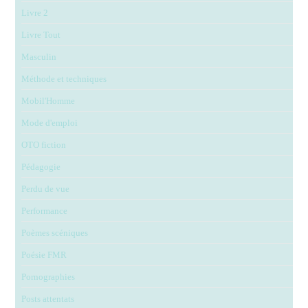
Livre 2
Livre Tout
Masculin
Méthode et techniques
Mobil'Homme
Mode d'emploi
OTO fiction
Pédagogie
Perdu de vue
Performance
Poèmes scéniques
Poésie FMR
Pornographies
Posts attentats