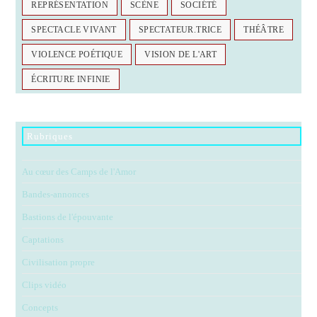
REPRÉSENTATION
SCÈNE
SOCIÉTÉ
SPECTACLE VIVANT
SPECTATEUR.TRICE
THÉÂTRE
VIOLENCE POÉTIQUE
VISION DE L'ART
ÉCRITURE INFINIE
Rubriques
Au cœur des Camps de l'Amor
Bandes-annonces
Bastions de l'épouvante
Captations
Civilisation propre
Clips vidéo
Concepts