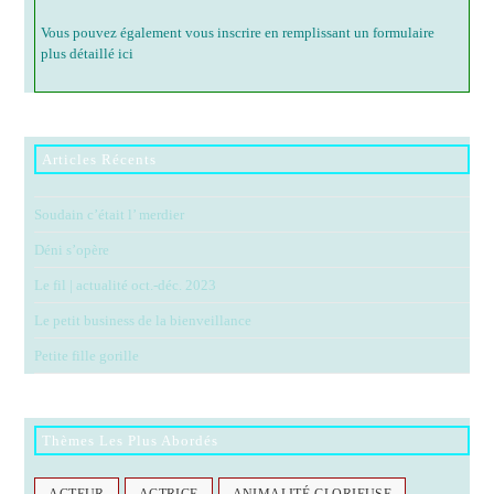
Vous pouvez également vous inscrire en remplissant un formulaire
plus détaillé ici
Articles Récents
Soudain c’était l’ merdier
Déni s’opère
Le fil | actualité oct.-déc. 2023
Le petit business de la bienveillance
Petite fille gorille
Thèmes Les Plus Abordés