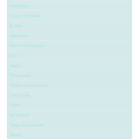
Scrap Diary
Scrap et le féminin
Se bâtir
Sentiments
Seul ou accompagné
Sons
Stages
Textes audio
Théâtre et institutions
Untel Inside
Vidéos
Vie tu perds
Visage des Innocents
Visuels