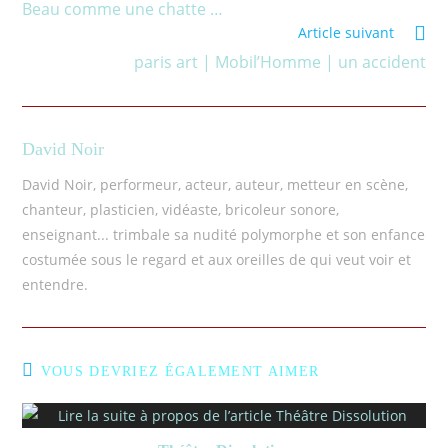
Beau comme une chatte …
Article suivant
paris art | Mobil’Homme | un accident
David Noir
David Noir, performeur, acteur, auteur, metteur en scène,
chanteur, plasticien, vidéaste, bricoleur sonore,
enseignant... trimbale sa nudité polymorphe et son enfance
costumée sous le regard et aux oreilles de qui veut voir et
entendre.
VOUS DEVRIEZ ÉGALEMENT AIMER