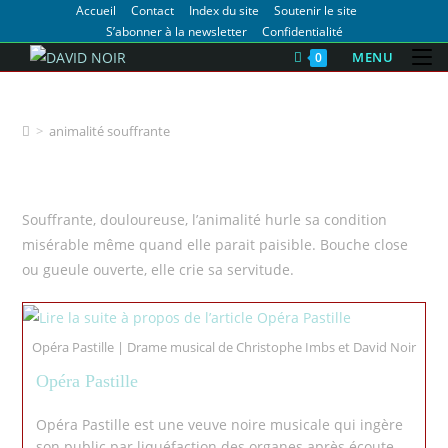
Accueil
Contact
Index du site
Soutenir le site
S’abonner à la newsletter
Confidentialité
MENU
0
animalité souffrante
>
animalité souffrante
Souffrante, douloureuse, l’animalité hurle sa condition
misérable même quand elle parait paisible. Bouche close
ou gueule ouverte, elle crie sa servitude.
Opéra Pastille | Drame musical de Christophe Imbs et David Noir
Opéra Pastille
Opéra Pastille est une veuve noire musicale qui ingère
son public par liquéfaction des organes après écoute.