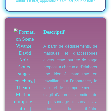
autrui. En bref, apprendre à s'amuser pour de bon !
Descriptif
À partir de déguisements, de
masques et d’accessoires
divers, cette journée de stage
propose à chacun.e d’élaborer
une identité marquante en
travaillant sur l’apparence, la
voix et le comportement. Il
s’agit d’aborder la notion de
« personnage » sans les a
priori du théâtre