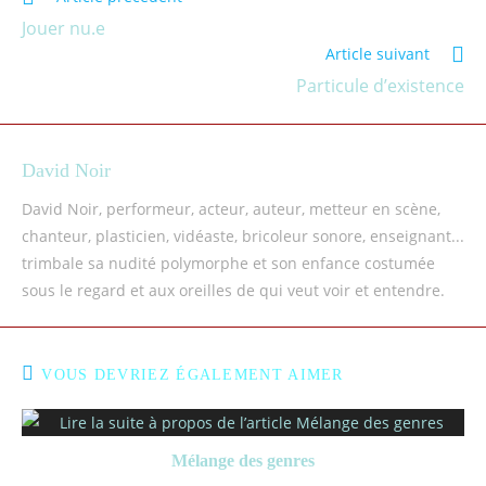
Jouer nu.e
Article suivant
Particule d’existence
David Noir
David Noir, performeur, acteur, auteur, metteur en scène,
chanteur, plasticien, vidéaste, bricoleur sonore, enseignant...
trimbale sa nudité polymorphe et son enfance costumée
sous le regard et aux oreilles de qui veut voir et entendre.
VOUS DEVRIEZ ÉGALEMENT AIMER
Mélange des genres