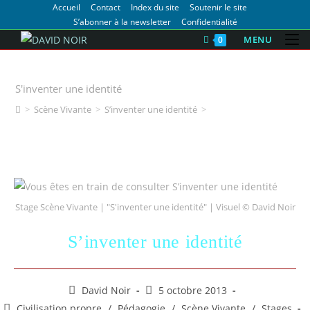
Accueil
Contact
Index du site
Soutenir le site
S’abonner à la newsletter
Confidentialité
MENU
0
Formation SCENE VIVANTE | Stage
S'inventer une identité
>
Scène Vivante
>
S’inventer une identité
>
Stage Scène Vivante | "S'inventer une identité" | Visuel © David Noir
S’inventer une identité
David Noir
5 octobre 2013
Civilisation propre
/
Pédagogie
/
Scène Vivante
/
Stages