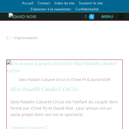
Accueil
Contact
Index du site
Soutenir le site
S’abonner à la newsletter
Confidentialité
MENU
0
improvisation
>
improvisation
Sexo Paladin Cabaret Circus © Chloé PY & David NOIR
SExo PaladIN CabaReT CirCUs
Sexo Paladin Cabaret Circus est l'enfant du couple libre
formé par Chloé Py et David Noir. Leur amour est un
vaste projet dont ceci est le spectacle.
Continuer La Lecture