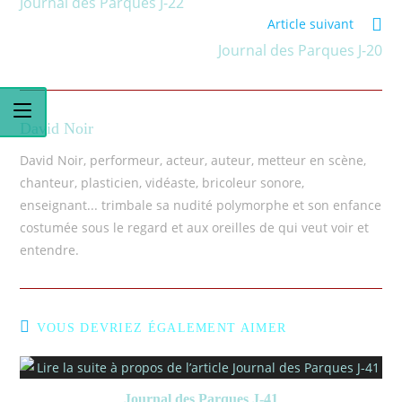
Journal des Parques J-22
Article suivant
Journal des Parques J-20
David Noir
David Noir, performeur, acteur, auteur, metteur en scène,
chanteur, plasticien, vidéaste, bricoleur sonore,
enseignant... trimbale sa nudité polymorphe et son enfance
costumée sous le regard et aux oreilles de qui veut voir et
entendre.
VOUS DEVRIEZ ÉGALEMENT AIMER
Journal des Parques J-41