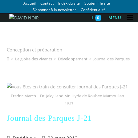
Accueil
Contact
Index du site
Soutenir le site
S’abonner à la newsletter
Confidentialité
MENU
0
Journal de bord des Parques
d'attraction
Conception et préparation
>
La gloire des vivants
>
Développement
>
Journal des Parques J-21
Fredric March | Dr. Jekyll and Mr. Hyde de Rouben Mamoulian |
1931
Journal des Parques J-21