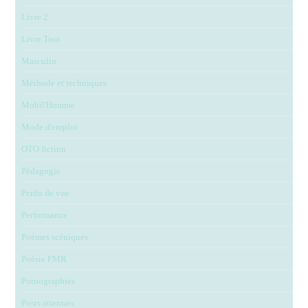
Livre 2
Livre Tout
Masculin
Méthode et techniques
Mobil'Homme
Mode d'emploi
OTO fiction
Pédagogie
Perdu de vue
Performance
Poèmes scéniques
Poésie FMR
Pornographies
Posts attentats