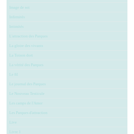
Image de soi
Infirmités
Intimités
L'attraction des Parques
La gloire des vivants
La Toison dort
La vérité des Parques
Le fil
Le journal des Parques
Le Nouveau Testicule
Les camps de l'Amor
Les Parques d'attraction
Live
Livre 1