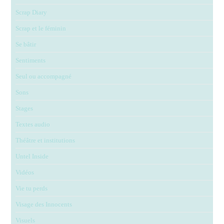
Scrap Diary
Scrap et le féminin
Se bâtir
Sentiments
Seul ou accompagné
Sons
Stages
Textes audio
Théâtre et institutions
Untel Inside
Vidéos
Vie tu perds
Visage des Innocents
Visuels