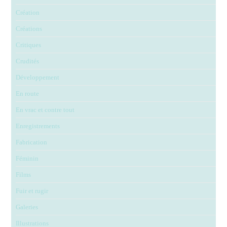
Création
Créations
Critiques
Crudités
Développement
En route
En vrac et contre tout
Enregistrements
Fabrication
Féminin
Films
Fuir et rugir
Galeries
Illustrations