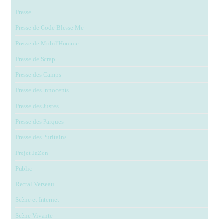
Presse
Presse de Gode Blesse Me
Presse de Mobil'Homme
Presse de Scrap
Presse des Camps
Presse des Innocents
Presse des Justes
Presse des Parques
Presse des Puritains
Projet JaZon
Public
Rectal Verseau
Scène et Internet
Scène Vivante