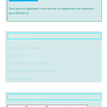
Vous pouvez également vous inscrire en remplissant un formulaire
plus détaillé ici
Articles Récents
Soudain c’était l’ merdier
Déni s’opère
Le fil | actualité oct.-déc. 2023
Le petit business de la bienveillance
Petite fille gorille
Thèmes Les Plus Abordés