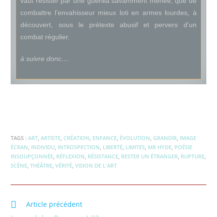
vaut résister par une guérilla savamment menée, que de
combattre l’envahisseur mieux loti en armes lourdes, à
découvert, sous le prétexte abusif et pervers d’un
combat régulier.
à suivre donc…
TAGS :
ART
,
ARTISTE
,
CRÉATION
,
ENFANCE
,
ÉVOLUTION
,
GRANDIR
,
IMAGE
ÉCRAN
,
INDIVIDU
,
INTROSPECTION
,
LIBERTÉ
,
LIMITES
,
MR HYDE
,
POÉSIE
INSOUPÇONNÉE
,
RÉFLEXION
,
RÉSISTANCE
,
RESTER UN ÉTRANGER
,
RUPTURE
,
SCÈNE
,
THÉÂTRE
,
VÉRITÉ
,
VISION DE L'ART
Article précédent