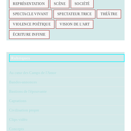
REPRÉSENTATION
SCÈNE
SOCIÉTÉ
SPECTACLE VIVANT
SPECTATEUR.TRICE
THÉÂTRE
VIOLENCE POÉTIQUE
VISION DE L'ART
ÉCRITURE INFINIE
Rubriques
Au cœur des Camps de l'Amor
Bandes-annonces
Bastions de l'épouvante
Captations
Civilisation propre
Clips vidéo
Concepts