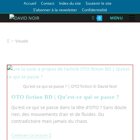
Accueil
Contact
Index du site
Soutenir le site
S’abonner à la newsletter
Confidentialité
MENU
0
Visuels
>
Visuels
Qu'est-ce qui se passe ? | OTO fiction © David Noir
OTO fiction BD | Qu’est-ce qui se passe ?
Qu'est-ce qui se passe dans la tête d'OTO ? Sans doute
rien, des mouvements d'air et de fluides. Du
contradictoire mais jamais du chaos.
Continuer La Lecture