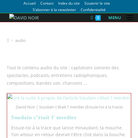
Accueil
Contact
Index du site
Soutenir le site
S’abonner à la newsletter
Confidentialité
MENU
0
audio
>
audio
Tout le contenu audio du site : captations sonores des
spectacles, podcasts, entretiens radiophoniques,
compositions, bandes son, chansons …
David Noir | Soudain c'était l' merdier (Essuie-toi à la trace)
Soudain c’était l’ merdier
Essuie-toi à la trace que laisse minaudant, ta mouche.
Ton amour en retour devrait t'être chié dans la bouche.