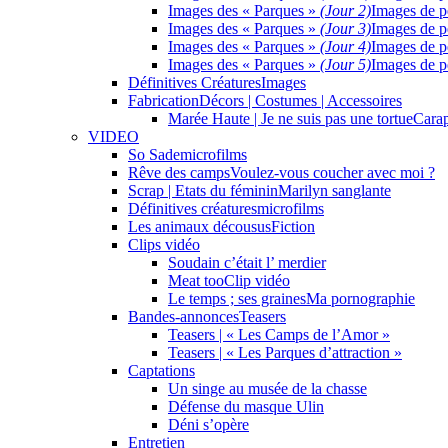
Images des « Parques »
(Jour 2)
Images de p
Images des « Parques »
(Jour 3)
Images de p
Images des « Parques »
(Jour 4)
Images de p
Images des « Parques »
(Jour 5)
Images de p
Définitives Créatures
Images
Fabrication
Décors | Costumes | Accessoires
Marée Haute | Je ne suis pas une tortue
Carap
VIDEO
So Sade
microfilms
Rêve des camps
Voulez-vous coucher avec moi ?
Scrap | Etats du féminin
Marilyn sanglante
Définitives créatures
microfilms
Les animaux décousus
Fiction
Clips vidéo
Soudain c’était l’ merdier
Meat too
Clip vidéo
Le temps ; ses graines
Ma pornographie
Bandes-annonces
Teasers
Teasers | « Les Camps de l’Amor »
Teasers | « Les Parques d’attraction »
Captations
Un singe au musée de la chasse
Défense du masque Ulin
Déni s’opère
Entretien