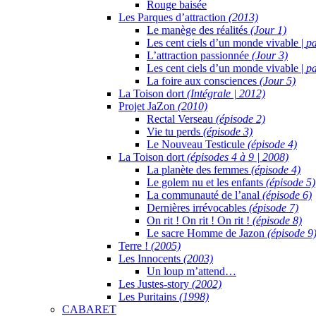
Rouge baisée
Les Parques d’attraction
(2013)
Le manège des réalités
(Jour 1)
Les cent ciels d’un monde vivable |
pa
L’attraction passionnée
(Jour 3)
Les cent ciels d’un monde vivable |
pa
La foire aux consciences
(Jour 5)
La Toison dort
(Intégrale | 2012)
Projet JaZon
(2010)
Rectal Verseau
(épisode 2)
Vie tu perds
(épisode 3)
Le Nouveau Testicule
(épisode 4)
La Toison dort
(épisodes 4 à 9 | 2008)
La planète des femmes
(épisode 4)
Le golem nu et les enfants
(épisode 5)
La communauté de l’anal
(épisode 6)
Dernières irrévocables
(épisode 7)
On rit ! On rit ! On rit !
(épisode 8)
Le sacre Homme de Jazon
(épisode 9
Terre !
(2005)
Les Innocents
(2003)
Un loup m’attend…
Les Justes-story
(2002)
Les Puritains
(1998)
CABARET