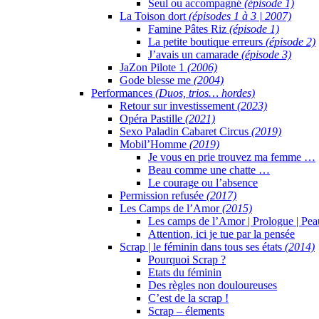
Seul ou accompagné
(épisode 1)
La Toison dort
(épisodes 1 à 3 | 2007)
Famine Pâtes Riz
(épisode 1)
La petite boutique erreurs
(épisode 2)
J’avais un camarade
(épisode 3)
JaZon Pilote 1
(2006)
Gode blesse me
(2004)
Performances
(Duos, trios… hordes)
Retour sur investissement
(2023)
Opéra Pastille
(2021)
Sexo Paladin Cabaret Circus
(2019)
Mobil’Homme
(2019)
Je vous en prie trouvez ma femme …
Beau comme une chatte …
Le courage ou l’absence
Permission refusée
(2017)
Les Camps de l’Amor
(2015)
Les camps de l’Amor | Prologue | Pea
Attention, ici je tue par la pensée
Scrap | le féminin dans tous ses états
(2014)
Pourquoi Scrap ?
Etats du féminin
Des règles non douloureuses
C’est de la scrap !
Scrap – élements