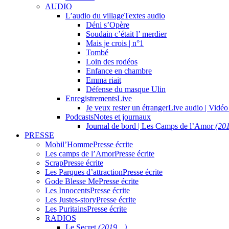
AUDIO
L’audio du village
Textes audio
Déni s’Opère
Soudain c’était l’ merdier
Mais je crois | n°1
Tombé
Loin des rodéos
Enfance en chambre
Emma riait
Défense du masque Ulin
Enregistrements
Live
Je veux rester un étranger
Live audio | Vidéo
Podcasts
Notes et journaux
Journal de bord | Les Camps de l’Amor
(20
PRESSE
Mobil’Homme
Presse écrite
Les camps de l’Amor
Presse écrite
Scrap
Presse écrite
Les Parques d’attraction
Presse écrite
Gode Blesse Me
Presse écrite
Les Innocents
Presse écrite
Les Justes-story
Presse écrite
Les Puritains
Presse écrite
RADIOS
Le Secret
(2019…)