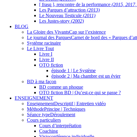
[ frasq ], rencontre de la performance
(2015, 2017,
Les Parques d’attraction
(2013)
Le Nouveau Testicule
(2011)
Les Justes-story
(2002)
BLOG
La Gloire des Vivants
Cap sur l’existence
Le journal des Parques
Carnet de bord des « Parques d’att
Système racinaire
Le Livre Tout
Livre I
Livre II
OTO fiction
épisode 1 | Le Système
épisode 2 | Ma chambre est un évier
BD à ma façon
BD comme un phoque
OTO fiction BD | Qu’est-ce qui se passe ?
ENSEIGNEMENT
Enseignement
Descriptif | Entretien vidéo
Méthode
Principe | Techniques
Séance type
Déroulement
Cours particuliers
Cours d’interprétation
Coaching
Visioconférence individuelle