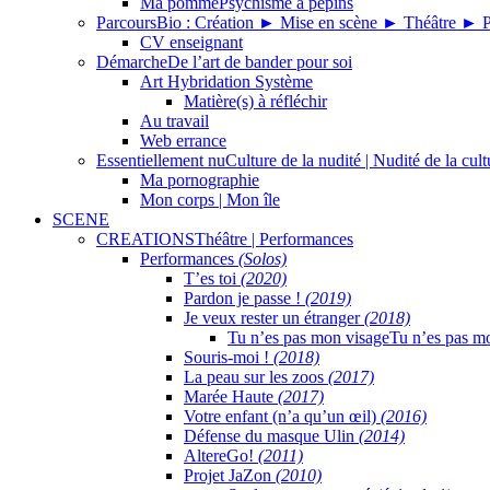
Ma pomme
Psychisme à pépins
Parcours
Bio : Création ► Mise en scène ► Théâtre ► 
CV enseignant
Démarche
De l’art de bander pour soi
Art Hybridation Système
Matière(s) à réfléchir
Au travail
Web errance
Essentiellement nu
Culture de la nudité | Nudité de la cult
Ma pornographie
Mon corps | Mon île
SCENE
CREATIONS
Théâtre | Performances
Performances
(Solos)
T’es toi
(2020)
Pardon je passe !
(2019)
Je veux rester un étranger
(2018)
Tu n’es pas mon visage
Tu n’es pas mo
Souris-moi !
(2018)
La peau sur les zoos
(2017)
Marée Haute
(2017)
Votre enfant (n’a qu’un œil)
(2016)
Défense du masque Ulin
(2014)
AltereGo!
(2011)
Projet JaZon
(2010)