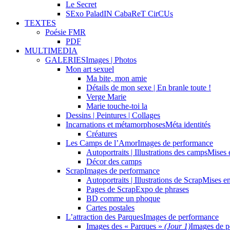
Le Secret
SExo PaladIN CabaReT CirCUs
TEXTES
Poésie FMR
PDF
MULTIMEDIA
GALERIES
Images | Photos
Mon art sexuel
Ma bite, mon amie
Détails de mon sexe | En branle toute !
Verge Marie
Marie touche-toi la
Dessins | Peintures | Collages
Incarnations et métamorphoses
Méta identités
Créatures
Les Camps de l’Amor
Images de performance
Autoportraits | Illustrations des camps
Mises 
Décor des camps
Scrap
Images de performance
Autoportraits | Illustrations de Scrap
Mises e
Pages de Scrap
Expo de phrases
BD comme un phoque
Cartes postales
L’attraction des Parques
Images de performance
Images des « Parques »
(Jour 1)
Images de p