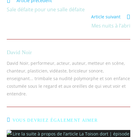
Article précédent
Sale défaite pour une salle défaite
Article suivant
Mes nuits à l’abri
David Noir
David Noir, performeur, acteur, auteur, metteur en scène,
chanteur, plasticien, vidéaste, bricoleur sonore,
enseignant... trimbale sa nudité polymorphe et son enfance
costumée sous le regard et aux oreilles de qui veut voir et
entendre.
VOUS DEVRIEZ ÉGALEMENT AIMER