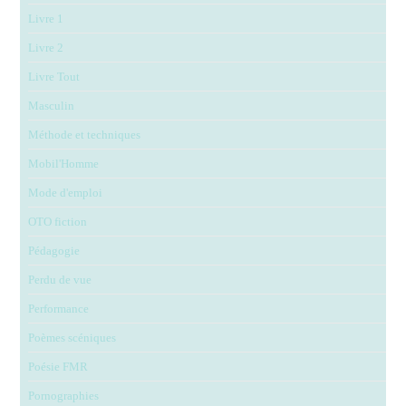
Livre 1
Livre 2
Livre Tout
Masculin
Méthode et techniques
Mobil'Homme
Mode d'emploi
OTO fiction
Pédagogie
Perdu de vue
Performance
Poèmes scéniques
Poésie FMR
Pornographies