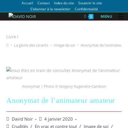
Accueil
Contact
Index du site
Soutenir le site
S’abonner à la newsletter
Confidentialité
MENU
0
Face à soi
Livre I
>
La gloire des vivants
>
Image de soi
>
Anonymat de l’animateur a
Anonymat | Photo © Gregory Augendre-Cambon
Anonymat de l’animateur amateur
David Noir
4 janvier 2020
Crudités
/
En vrac et contre tout
/
Image de soi
/