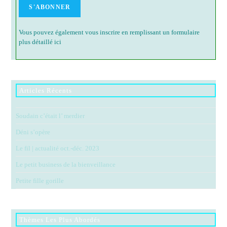
Vous pouvez également vous inscrire en remplissant un formulaire
plus détaillé ici
Articles Récents
Soudain c’était l’ merdier
Déni s’opère
Le fil | actualité oct.-déc. 2023
Le petit business de la bienveillance
Petite fille gorille
Thèmes Les Plus Abordés