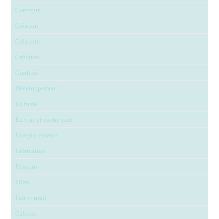
Concepts
Création
Créations
Critiques
Crudités
Développement
En route
En vrac et contre tout
Enregistrements
Fabrication
Féminin
Films
Fuir et rugir
Galeries