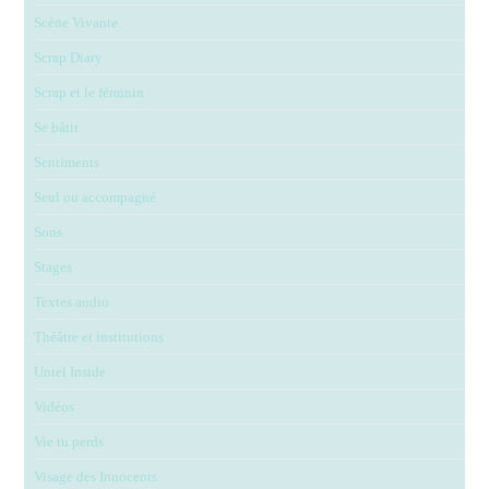
Scène Vivante
Scrap Diary
Scrap et le féminin
Se bâtir
Sentiments
Seul ou accompagné
Sons
Stages
Textes audio
Théâtre et institutions
Untel Inside
Vidéos
Vie tu perds
Visage des Innocents