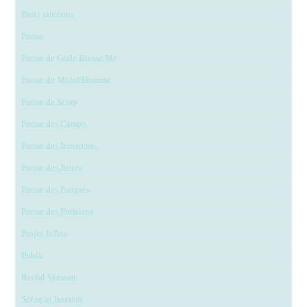
Posts attentats
Presse
Presse de Gode Blesse Me
Presse de Mobil'Homme
Presse de Scrap
Presse des Camps
Presse des Innocents
Presse des Justes
Presse des Parques
Presse des Puritains
Projet JaZon
Public
Rectal Verseau
Scène et Internet