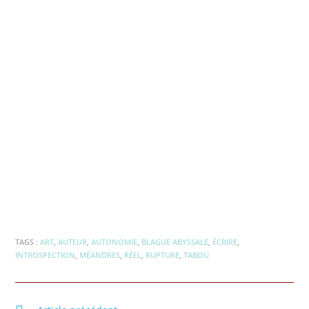
Méandres
Vers les entrailles du site
Accès
TAGS :
ART
,
AUTEUR
,
AUTONOMIE
,
BLAGUE ABYSSALE
,
ÉCRIRE
,
INTROSPECTION
,
MÉANDRES
,
RÉEL
,
RUPTURE
,
TABOU