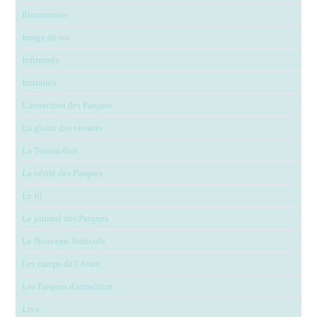
Illustrations
Image de soi
Infirmités
Intimités
L'attraction des Parques
La gloire des vivants
La Toison dort
La vérité des Parques
Le fil
Le journal des Parques
Le Nouveau Testicule
Les camps de l'Amor
Les Parques d'attraction
Live