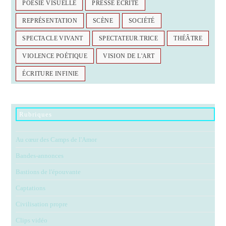
POÉSIE VISUELLE
PRESSE ÉCRITE
REPRÉSENTATION
SCÈNE
SOCIÉTÉ
SPECTACLE VIVANT
SPECTATEUR.TRICE
THÉÂTRE
VIOLENCE POÉTIQUE
VISION DE L'ART
ÉCRITURE INFINIE
Rubriques
Au cœur des Camps de l'Amor
Bandes-annonces
Bastions de l'épouvante
Captations
Civilisation propre
Clips vidéo